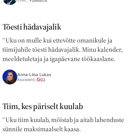
CHK
Capterra
Tõesti hädavajalik
Uku on mulle kui ettevõtte omanikule ja
tiimijuhile tõesti hädavajalik. Minu kalender,
meeldetuletaja ja igapäevane töökaaslane.
Anna-Liisa Lukas
Assistent
G2
Tiim, kes päriselt kuulab
Uku tiim kuulab, mõistab ja aitab lahenduste
sünnile maksimaalselt kaasa.