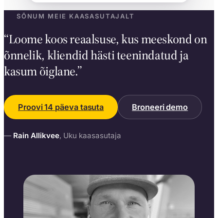
SÕNUM MEIE KAASASUTAJALT
“
Loome koos reaalsuse, kus meeskond on
õnnelik, kliendid hästi teenindatud ja
kasum õiglane.
”
Proovi 14 päeva tasuta
Broneeri demo
—
Rain Allikvee
, Uku kaasasutaja