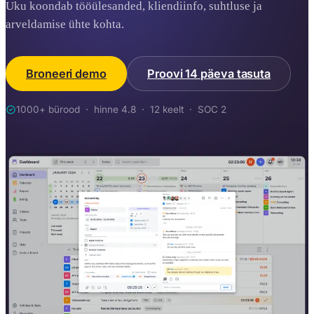
Uku koondab tööülesanded, kliendiinfo, suhtluse ja
arveldamise ühte kohta.
Broneeri demo
Proovi 14 päeva tasuta
1000+ bürood · hinne 4.8 · 12 keelt · SOC 2