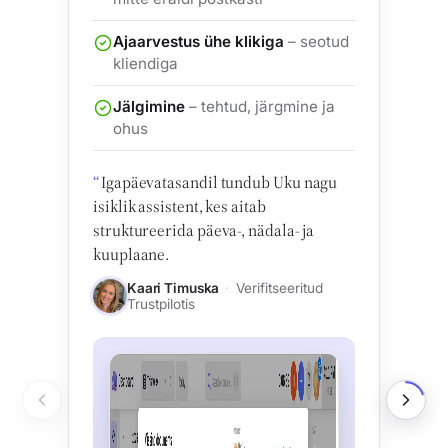
Ajaarvestus ühe klikiga
– seotud
kliendiga
Jälgimine
– tehtud, järgmine ja
ohus
Igapäevatasandil tundub Uku nagu
isiklik assistent, kes aitab
struktureerida päeva-, nädala- ja
kuuplaane.
Kaari Timuska
Verifitseeritud
Trustpilotis