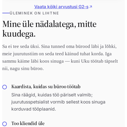
Vaata kõiki arvustusi G2-s
ÜLEMINEK ON LIHTNE
Mine üle nädalatega, mitte
kuudega.
Sa ei tee seda üksi. Sina tunned oma bürood läbi ja lõhki,
meie juurutustiim on seda teed käinud tuhat korda. Iga
sammu käime läbi koos sinuga — kuni Uku töötab täpselt
nii, nagu sinu büroo.
Kaardista, kuidas su büroo töötab
Sina räägid, kuidas töö päriselt valmib;
juurutusspetsialist vormib sellest koos sinuga
korduvad tööplaanid.
Too kliendid üle