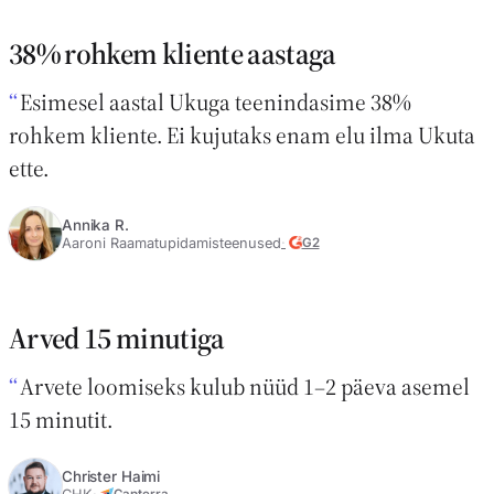
38% rohkem kliente aastaga
Esimesel aastal Ukuga teenindasime 38%
rohkem kliente. Ei kujutaks enam elu ilma Ukuta
ette.
Annika R.
Aaroni Raamatupidamisteenused
G2
Arved 15 minutiga
Arvete loomiseks kulub nüüd 1–2 päeva asemel
15 minutit.
Christer Haimi