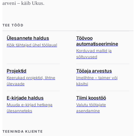
arveni – käib Ukus.
TEE TÖÖD
Ülesannete haldus
Töövoo
automatiseerimine
Kõik tähtajad ühel töölaual
Korduvad mallid ja
sõltuvused
Projektid
Tööaja arvestus
Keerukad projektid, lihtne
Imelihtne – taimer või
ülevaade
käsitsi
E-kirjade haldus
Tiimi koostöö
Muuda e-kirjad hetkega
Valutu töötajate
ülesanneteks
asendamine
TEENINDA KLIENTE