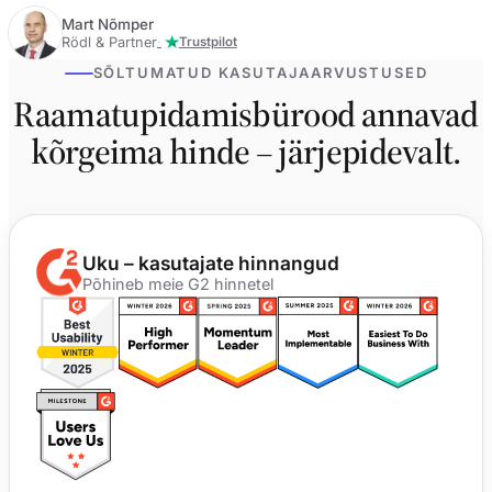
Mart Nõmper
Rödl & Partner
Trustpilot
SÕLTUMATUD KASUTAJAARVUSTUSED
Raamatupidamisbürood annavad
kõrgeima hinde – järjepidevalt.
Uku – kasutajate hinnangud
Põhineb meie G2 hinnetel