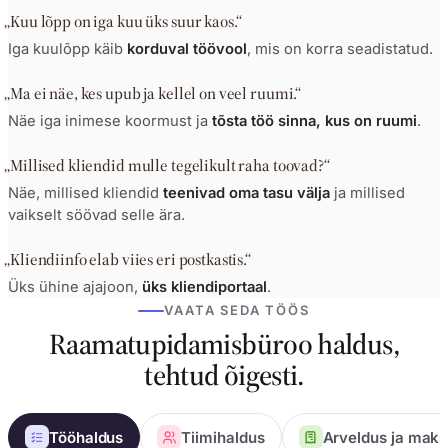
„Kuu lõpp on iga kuu üks suur kaos.“
Iga kuulõpp käib
korduval töövool
, mis on korra seadistatud.
„Ma ei näe, kes upub ja kellel on veel ruumi.“
Näe iga inimese koormust ja
tõsta töö sinna, kus on ruumi
.
„Millised kliendid mulle tegelikult raha toovad?“
Näe, millised kliendid
teenivad oma tasu välja
ja millised
vaikselt söövad selle ära.
„Kliendiinfo elab viies eri postkastis.“
Üks ühine ajajoon,
üks kliendiportaal
.
VAATA SEDA TÖÖS
Raamatupidamisbüroo haldus,
tehtud õigesti.
Tööhaldus
Tiimihaldus
Arveldus ja mak