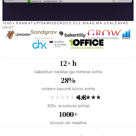
Toote tutvustus
1000+ RAAMATUPIDAMISBÜROOD ÜLE MAAILMA USALDAVAD
UKUT
12+
h
säästetud nädalas iga inimese kohta
28%
rohkem kasumit büroo kohta
4.8
★★★★★
★★★★★
300+ arvustuse põhjal
1000+
bürood üle maailma