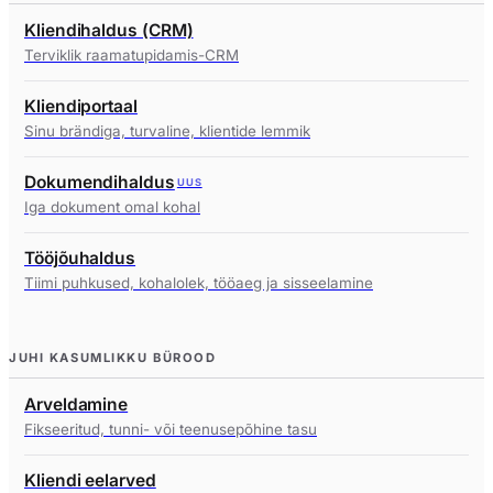
Kliendihaldus (CRM)
Terviklik raamatupidamis-CRM
Kliendiportaal
Sinu brändiga, turvaline, klientide lemmik
Dokumendihaldus
UUS
Iga dokument omal kohal
Tööjõuhaldus
Tiimi puhkused, kohalolek, tööaeg ja sisseelamine
JUHI KASUMLIKKU BÜROOD
Arveldamine
Fikseeritud, tunni- või teenusepõhine tasu
Kliendi eelarved