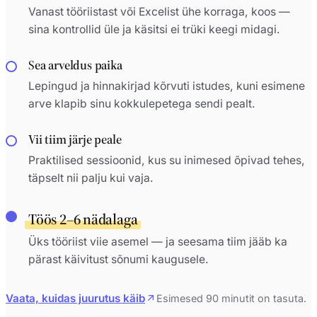
Vanast tööriistast või Excelist ühe korraga, koos —
sina kontrollid üle ja käsitsi ei trüki keegi midagi.
Sea arveldus paika
Lepingud ja hinnakirjad kõrvuti istudes, kuni esimene
arve klapib sinu kokkulepetega sendi pealt.
Vii tiim järje peale
Praktilised sessioonid, kus su inimesed õpivad tehes,
täpselt nii palju kui vaja.
Töös 2–6 nädalaga
Üks tööriist viie asemel — ja seesama tiim jääb ka
pärast käivitust sõnumi kaugusele.
Vaata, kuidas juurutus käib
Esimesed 90 minutit on tasuta.