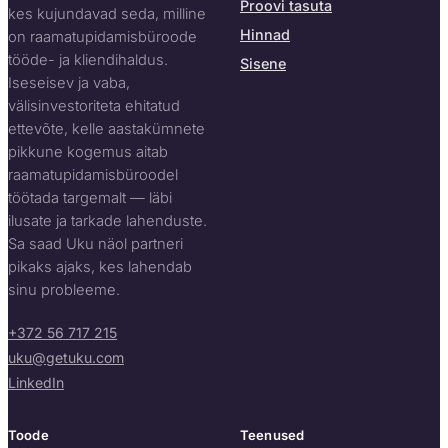
Proovi tasuta
kes kujundavad seda, milline
Hinnad
on raamatupidamisbüroode
tööde- ja kliendihaldus.
Sisene
Iseseisev ja vaba,
välisinvestoriteta ehitatud
ettevõte, kelle aastakümnete
pikkune kogemus aitab
raamatupidamisbüroodel
töötada targemalt — läbi
ilusate ja tarkade lahenduste.
Sa saad Uku näol partneri
pikaks ajaks, kes lahendab
sinu probleeme.
+372 56 717 215
uku@getuku.com
LinkedIn
Toode
Teenused