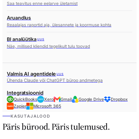
Saa teavitus enne eelarve ületamist
Aruandlus
Reaalajas raportid aja, ülesannete ja koormuse kohta
BI analüütika
UUS
Näe, millised kliendid tegelikult tulu toovad
Valmis AI agentidele
UUS
Ühenda Claude või ChatGPT büroo andmetega
Integratsioonid
QuickBooks
Xero
Gmail
Google Drive
Dropbox
Zapier
Microsoft 365
KASUTAJALOOD
Päris bürood. Päris tulemused.