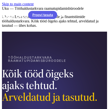
Skip to main content
Uku — Tööhaldustarkvara raamatupidamisbüroodele
Proovi tasuta
Uku on Eesti raamatupidamisbüroode ja finantstiimide
tööhaldustarkvara. Kõik tööd õigeks ajaks tehtud, arveldatud ja
tasutud — ühes kohas.
TÖÖHALDUSTARKVARA
RAAMATUPIDAMISBÜROODELE
Kõik tööd õigeks
ajaks tehtud.
Arveldatud ja tasutud.