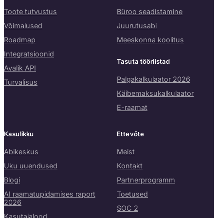
Toote tutvustus
Büroo seadistamine
Võimalused
Juurutusabi
Roadmap
Meeskonna koolitus
Integratsioonid
Tasuta tööriistad
Avalik API
Palgakalkulaator 2026
Turvalisus
Käibemaksukalkulaator
E-raamat
Kasulikku
Ettevõte
Abikeskus
Meist
Uku uuendused
Kontakt
Blogi
Partnerprogramm
AI raamatupidamises raport
Toetused
2026
SOC 2
Kasutajalood