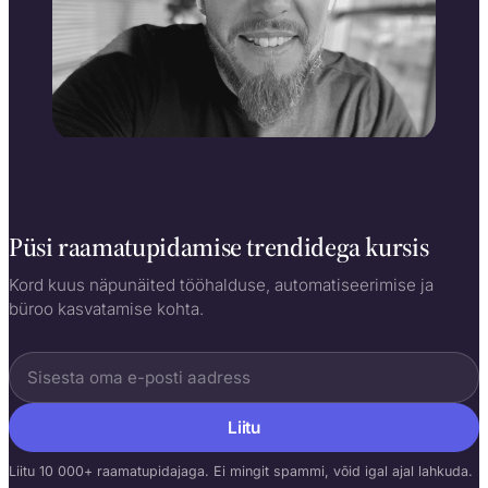
Rain Allikvee
Kaasasutaja, ehitan Ukut aastast 2017
Püsi raamatupidamise trendidega kursis
Kord kuus näpunäited tööhalduse, automatiseerimise ja
büroo kasvatamise kohta.
Liitu
Liitu 10 000+ raamatupidajaga. Ei mingit spammi, võid igal ajal lahkuda.