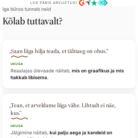
LOE PÄRIS ARVUSTUSI
Iga büroo tunneb neid
Kõlab tuttavalt?
„Saan liiga hilja teada, et tähtaeg on ohus.“
UKUGA
Reaalajas ülevaade näitab,
mis on graafikus ja mis
hakkab libisema
.
„Tean, et arveldame liiga vähe. Lihtsalt ei näe,
kus.“
UKUGA
Jälgimine näitab,
kui palju aega ja kandeid on