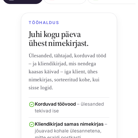
TÖÖHALDUS
Juhi kogu päeva
ühest nimekirjast.
Ülesanded, tähtajad, korduvad tööd
– ja kliendikirjad, mis nendega
kaasas käivad – iga klient, ühes
nimekirjas, sorteeritud kohe, kui
sisse logid.
Korduvad töövood
– ülesanded
tekivad ise
Kliendikirjad samas nimekirjas
–
jõuavad kohale ülesannetena,
mitte eraldi postkasti