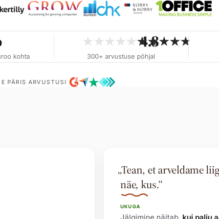
%
4.8
★★★★★
★★★★★
roo kohta
300+ arvustuse põhjal
E PÄRIS ARVUSTUSI
„Tean, et arveldame liig
näe, kus.“
UKUGA
Jälgimine näitab,
kui palju 