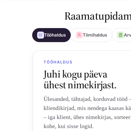
Raamatupidamis
Tööhaldus
Tiimihaldus
Arv
TÖÖHALDUS
Juhi kogu päeva
ühest nimekirjast.
Ülesanded, tähtajad, korduvad tööd –
kliendikirjad, mis nendega kaasas k
– iga klient, ühes nimekirjas, sorteer
kohe, kui sisse logid.