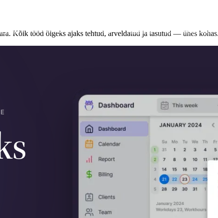
alood
Kasulikku
ET
Sisene
Broneeri demo
ra. Kõik tööd õigeks ajaks tehtud, arveldatud ja tasutud — ühes kohas
LE
ks