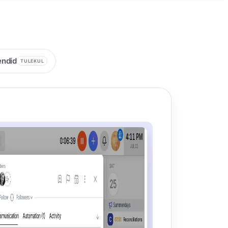
.
endid
TULEKUL