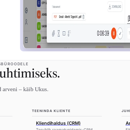
SBÜROODELE
juhtimiseks.
d arveni – käib Ukus.
TEENINDA KLIENTE
JUH
Kliendihaldus (CRM)
A
Terviklik raamatupidamis-CRM
Fi