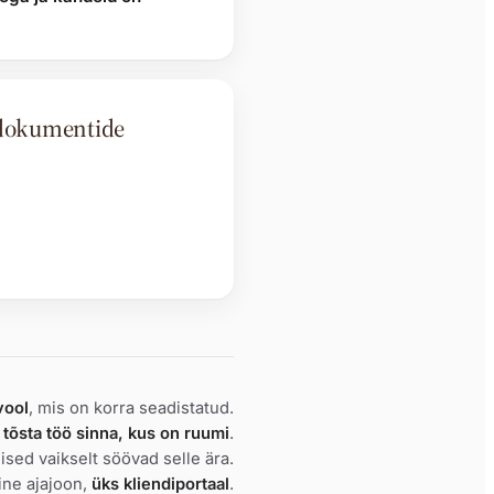
e dokumentide
vool
, mis on korra seadistatud.
a
tõsta töö sinna, kus on ruumi
.
lised vaikselt söövad selle ära.
ine ajajoon,
üks kliendiportaal
.