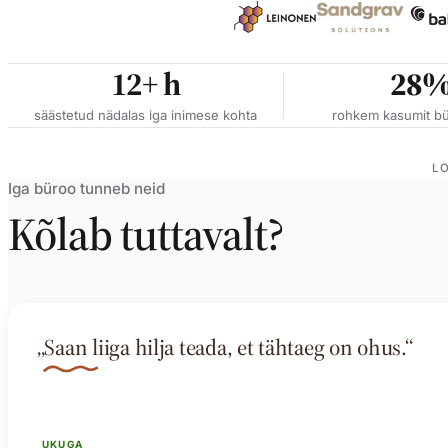
12+
h
28
säästetud nädalas iga inimese kohta
rohkem kasumit bü
LO
Iga büroo tunneb neid
Kõlab tuttavalt?
„Saan liiga hilja teada, et tähtaeg on ohus.“
UKUGA