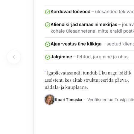
Korduvad töövood
– ülesanded tekivad
Kliendikirjad samas nimekirjas
– jõua
kohale ülesannetena, mitte eraldi post
Ajaarvestus ühe klikiga
– seotud klien
Jälgimine
– tehtud, järgmine ja ohus
Igapäevatasandil tundub Uku nagu isiklik
assistent, kes aitab struktureerida päeva-,
nädala- ja kuuplaane.
Kaari Timuska
Verifitseeritud Trustpiloti