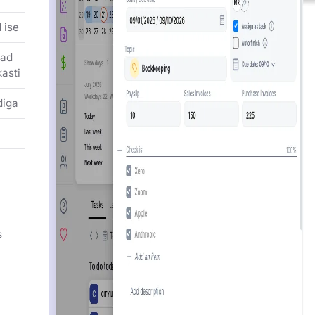
 ise
vad
kasti
diga
s