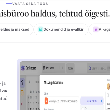
VAATA SEDA TÖÖS
büroo haldus, tehtud õigesti
eldus ja maksed
Dokumendid ja e-allkiri
AI-ag
 ja
äivad
itud