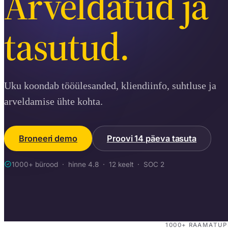
Arveldatud ja
tasutud.
Uku koondab tööülesanded, kliendiinfo, suhtluse ja
arveldamise ühte kohta.
Broneeri demo
Proovi 14 päeva tasuta
1000+ bürood · hinne 4.8 · 12 keelt · SOC 2
1000+ RAAMATUP