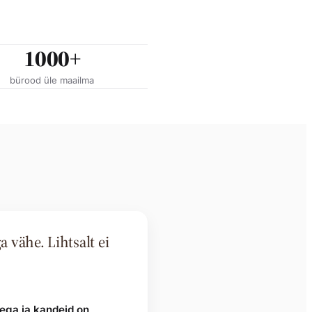
1000+
bürood üle maailma
a vähe. Lihtsalt ei
aega ja kandeid on