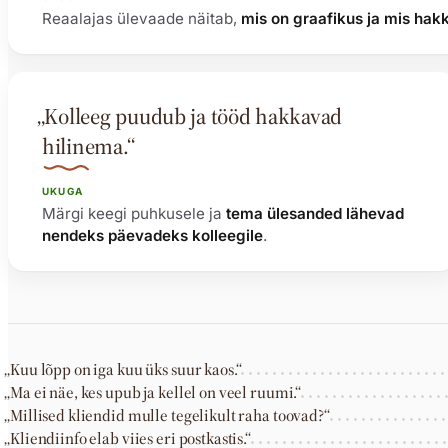
Reaalajas ülevaade näitab,
mis on graafikus ja mis hak
„Kolleeg puudub ja tööd hakkavad
hilinema.“
UKUGA
Märgi keegi puhkusele ja
tema ülesanded lähevad
nendeks päevadeks kolleegile
.
„Kuu lõpp on iga kuu üks suur kaos.“
„Ma ei näe, kes upub ja kellel on veel ruumi.“
„Millised kliendid mulle tegelikult raha toovad?“
„Kliendiinfo elab viies eri postkastis.“