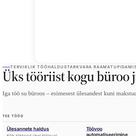
TERVIKLIK TÖÖHALDUSTARKVARA RAAMATUPIDAMI
Üks tööriist kogu büroo 
Iga töö su büroos – esimesest ülesandest kuni makstu
TEE TÖÖD
Ülesannete haldus
Töövoo
automatiseerimine
Kõik tähtajad ühel töölaual