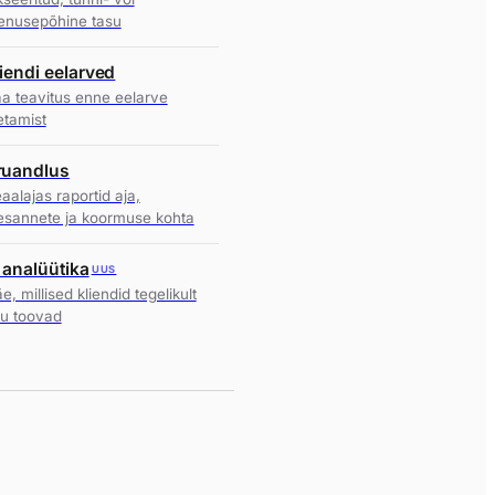
enusepõhine tasu
iendi eelarved
a teavitus enne eelarve
etamist
ruandlus
aalajas raportid aja,
esannete ja koormuse kohta
 analüütika
UUS
e, millised kliendid tegelikult
lu toovad