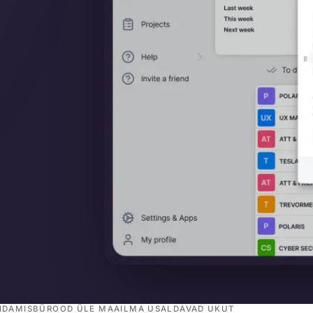
IDAMISBÜROOD ÜLE MAAILMA USALDAVAD UKUT