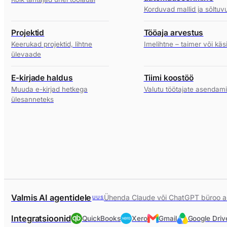
Korduvad mallid ja sõltuv
Projektid
Tööaja arvestus
Keerukad projektid, lihtne
Imelihtne – taimer või käsi
ülevaade
E-kirjade haldus
Tiimi koostöö
Muuda e-kirjad hetkega
Valutu töötajate asendam
ülesanneteks
Valmis AI agentidele
Ühenda Claude või ChatGPT büroo 
UUS
Integratsioonid
QuickBooks
Xero
Gmail
Google Driv