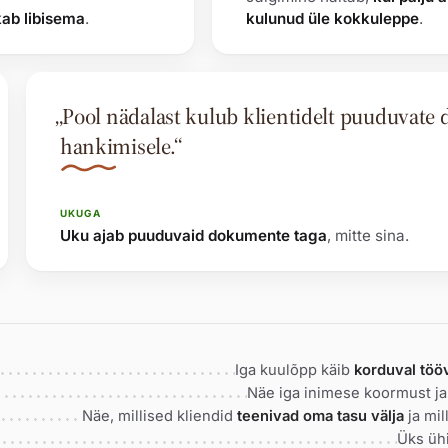
kab libisema
.
kulunud üle kokkuleppe
.
„Pool nädalast kulub klientidelt puuduvat
hankimisele.“
UKUGA
Uku ajab puuduvaid dokumente taga
, mitte sina.
Iga kuulõpp käib
korduval töö
Näe iga inimese koormust j
Näe, millised kliendid
teenivad oma tasu välja
ja mil
Üks üh