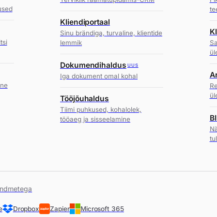
used
te
Kliendiportaal
Kl
Sinu brändiga, turvaline, klientide
tsi
lemmik
Sa
ül
Dokumendihaldus
UUS
A
Iga dokument omal kohal
ine
Re
ül
Tööjõuhaldus
Tiimi puhkused, kohalolek,
BI
tööaeg ja sisseelamine
Nä
tu
andmetega
e
Dropbox
Zapier
Microsoft 365