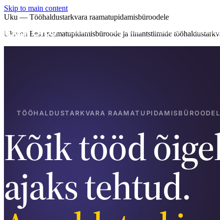
Skip to main content
Uku — Tööhaldustarkvara raamatupidamisbüroodele
Toode
Teenused
Hinnad
Kasutaj
Uku on Eesti raamatupidamisbüroode ja finantstiimide tööhaldustarkva
TÖÖHALDUSTARKVARA RAAMATUPIDAMISBÜROODE
Kõik tööd õige
ajaks tehtud.