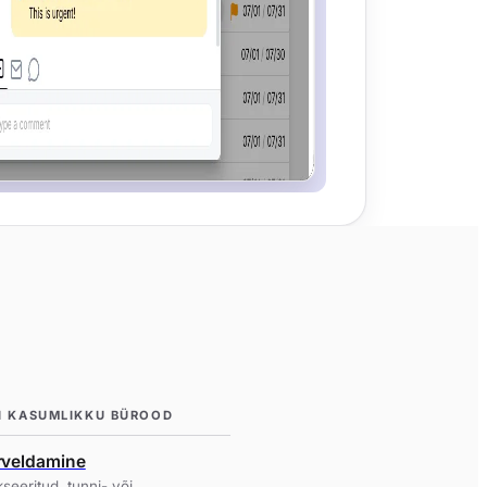
I KASUMLIKKU BÜROOD
rveldamine
kseeritud, tunni- või