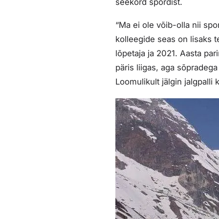
seekord spordist.
“Ma ei ole võib-olla nii sp
kolleegide seas on lisaks 
lõpetaja ja 2021. Aasta pari
päris liigas, aga sõpradeg
Loomulikult jälgin jalgpalli 