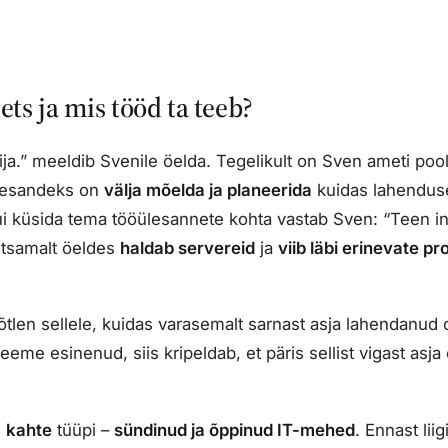
ts ja mis tööd ta teeb?
ija.” meeldib Svenile öelda. Tegelikult on Sven ameti poo
lesandeks on
välja mõelda ja planeerida
kuidas lahendus
ui küsida tema tööülesannete kohta vastab Sven: “Teen
i
ihtsamalt öeldes
haldab servereid
ja
viib läbi erinevate pr
en sellele, kuidas varasemalt sarnast asja lahendanud o
me esinenud, siis kripeldab, et päris sellist vigast asja 
n
kahte
tüüpi –
sündinud ja õppinud IT-mehed
. Ennast liig