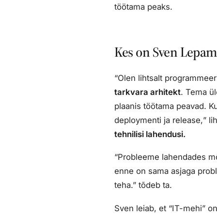
töötama peaks.
Kes on Sven Lepame
“Olen lihtsalt programmeer
tarkvara arhitekt
. Tema ü
plaanis töötama peavad. K
d
eployment
i ja
release,
” l
tehnilisi lahendusi.
“Probleeme lahendades mõtl
enne on sama asjaga problee
teha.” tõdeb ta.
Sven leiab, et “IT-mehi” o