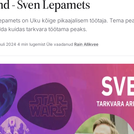
d - Sven Lepamets
Lepamets on Uku kõige pikaajalisem töötaja. Tema pe
da kuidas tarkvara töötama peaks.
uli 2024
·
4 min lugemist
·
Üle vaadanud
Rain Allikvee