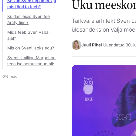
Uku meeskon
Kes on Sven Lepamets ja
mis tööd ta teeb?
Kuidas leidis Sven tee
Tarkvara arhitekt Sven 
Artify tiimi?
ülesandeks on välja mõel
Mida teeb Sven vabal
ajal?
Juuli Pihel
·
Uuendatud 30. ju
Mis on Sveni jaoks edu?
Sveni tiimiliige Margot on
teda iseloomustanud nii:
0%
read