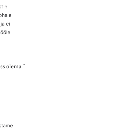
t ei
ohale
ja ei
tööle
nss olema.”
ustame