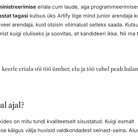
inistreerimise
eriala
cum laude
, aga programmeerimises
astat tagasi
kutsus üks Artify liige mind
junior
arendaja k
eel arendaja, kuid otsisin võimalust selleks saada. Kutsu
 kuigi oluliseks ja soovitas, et kandideeri ikka. Nii ma 
 keerle eriala või töö ümber, elu ja töö vahel peab bala
l ajal?
des on mitu tundi kvaliteetselt sisustatud. Kuigi esmalt
luse käigus välja huvisid valdkondadest seinast-seina. Al