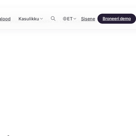
alood
Kasulikku
ET
Sisene
Broneeri demo
 Tema peamiseks ülesandeks on välja mõelda kuidas tarkvara töötama pe