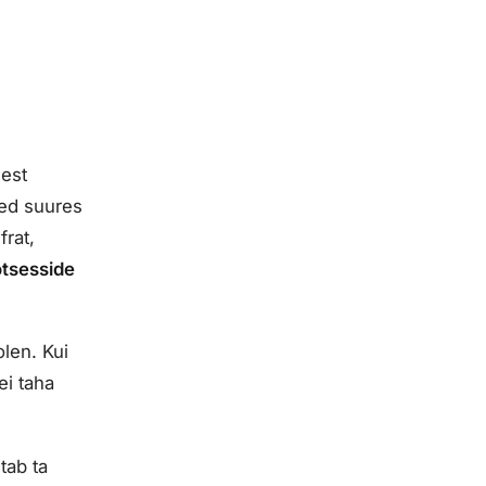
lest
ed suures
nfrat
,
otsesside
len. Kui
ei taha
itab ta