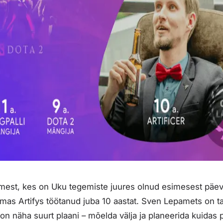
imest, kes on Uku tegemiste juures olnud esimesest päeva
rmas Artifys töötanud juba 10 aastat. Sven Lepamets on t
on näha suurt plaani – mõelda välja ja planeerida kuida