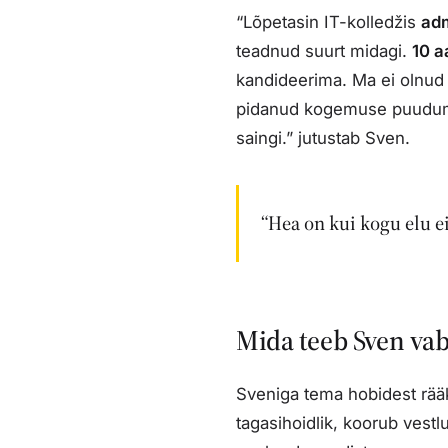
“Lõpetasin IT-kolledžis
adm
teadnud suurt midagi.
10 a
kandideerima. Ma ei olnud v
pidanud kogemuse puudumist
saingi.” jutustab Sven.
“Hea on kui kogu elu ei
Mida teeb Sven vaba
Sveniga tema hobidest rääki
tagasihoidlik, koorub vest