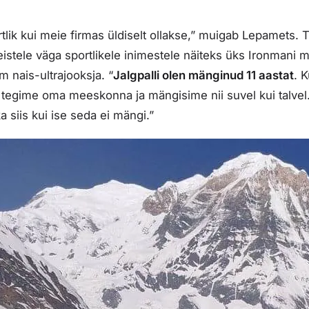
ortlik kui meie firmas üldiselt ollakse,” muigab Lepamets. 
teistele väga sportlikele inimestele näiteks üks Ironmani
m nais-ultrajooksja. “
Jalgpalli olen mänginud 11 aastat
. K
a tegime oma meeskonna ja mängisime nii suvel kui talvel
ka siis kui ise seda ei mängi.”