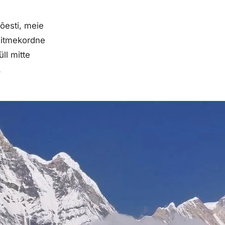
Tõesti, meie
 mitmekordne
üll mitte
.