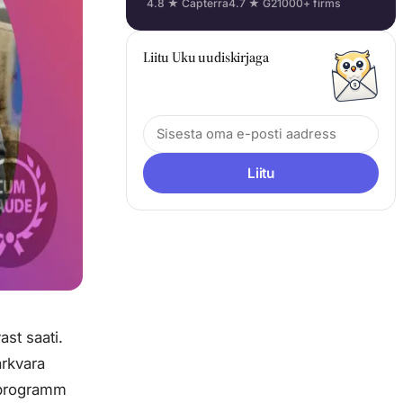
4.8 ★ Capterra
4.7 ★ G2
1000+ firms
Liitu Uku uudiskirjaga
Liitu
st saati.
arkvara
s programm