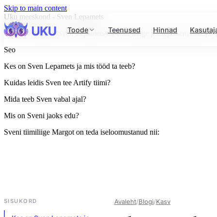
Skip to main content
Uku meeskond - Sven Lepamets
Toode
Teenused
Hinnad
Kasutaj
Tarkvara arhitekt Sven Lepamets on Uku kõige pikaajalisem töötaja.
Seo
Kes on Sven Lepamets ja mis tööd ta teeb?
Kuidas leidis Sven tee Artify tiimi?
Mida teeb Sven vabal ajal?
Mis on Sveni jaoks edu?
Sveni tiimiliige Margot on teda iseloomustanud nii:
SISUKORD
Avaleht
/
Blogi
/
Kasv