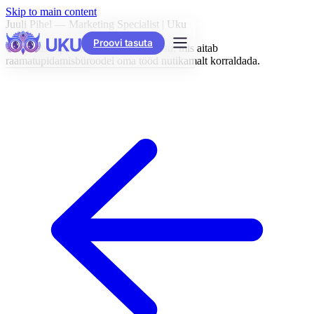
Skip to main content
Juuli Pihel — Marketing Specialist | Uku
Proovi tasuta
Turunduse spetsialist Ukus. Loob sisu, mis aitab
raamatupidamisbüroodel oma tööd nutikamalt korraldada.