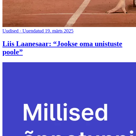
Uudised
·
Uuendatud 19. märts 2025
Liis Laanesaar: “Jookse oma unistuste
poole”