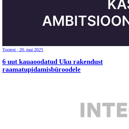
Tootest
·
20. mai 2025
6 uut kauaoodatud Uku rakendust
raamatupidamisbüroodele