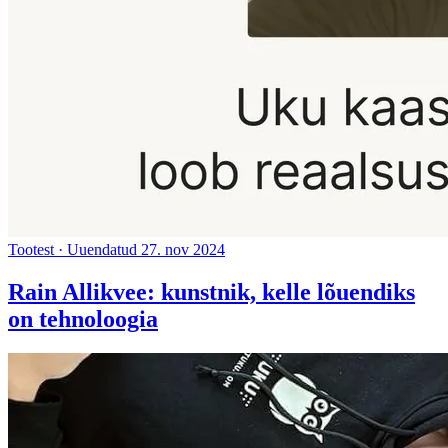
Tootest
·
Uuendatud 27. nov 2024
Rain Allikvee: kunstnik, kelle lõuendiks
on tehnoloogia