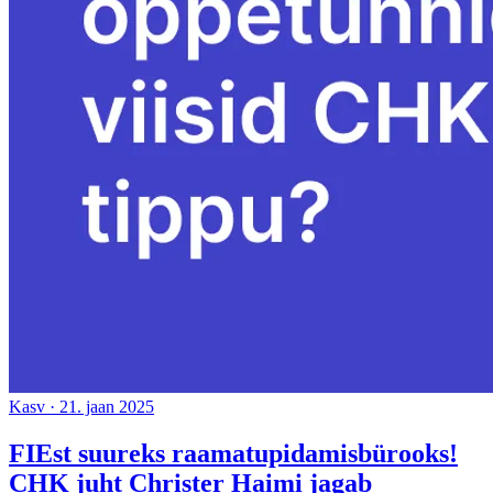
Kasv
·
21. jaan 2025
FIEst suureks raamatupidamisbürooks!
CHK juht Christer Haimi jagab