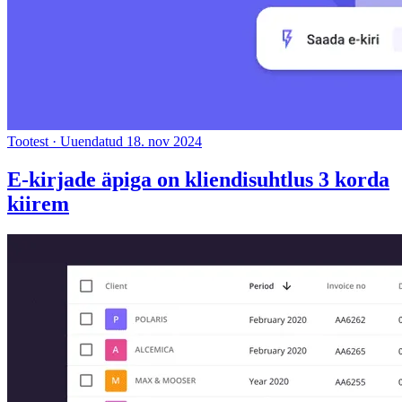
Tootest
·
Uuendatud 18. nov 2024
E-kirjade äpiga on kliendisuhtlus 3 korda
kiirem