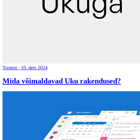
Tootest
·
10. dets 2024
Mida võimaldavad Uku rakendused?