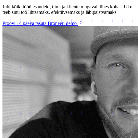
Juhi kõiki tööülesandeid, tiimi ja kliente mugavalt ühes kohas. Uku
teeb sinu töö lihtsamaks, efektiivsemaks ja läbipaistvamaks.
Proovi 14 päeva tasuta
Broneeri demo