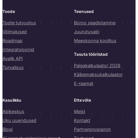
Toode
Teenused
Toote tutvustus
Büroo seadistamine
Võimalused
Juurutusabi
Roadmap
Meeskonna koolitus
Integratsioonid
Tasuta tööriistad
Avalik API
Palgakalkulaator 2026
Turvalisus
Käibemaksukalkulaator
E-raamat
Kasulikku
Ettevõte
Abikeskus
Meist
Uku uuendused
Kontakt
Blogi
Partnerprogramm