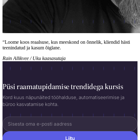
“
Loome koos reaalsuse, kus meeskond on õnnelik, kliendid hästi
teenindatud ja kasum õiglane.
Rain Allikvee / Uku kaasasutaja
Püsi raamatupidamise trendidega kursis
Kord kuus näpunäited tööhalduse, automatiseerimise ja
büroo kasvatamise kohta.
Liitu