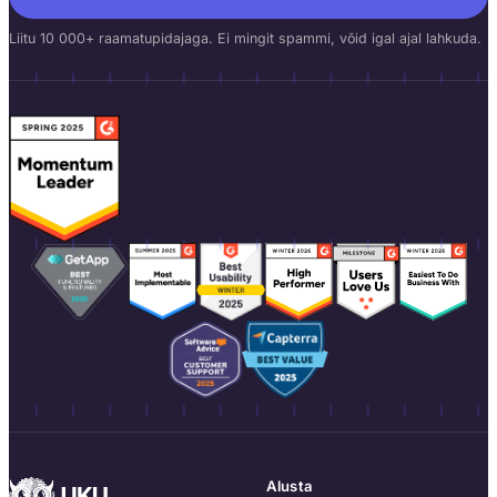
Liitu 10 000+ raamatupidajaga. Ei mingit spammi, võid igal ajal lahkuda.
Alusta