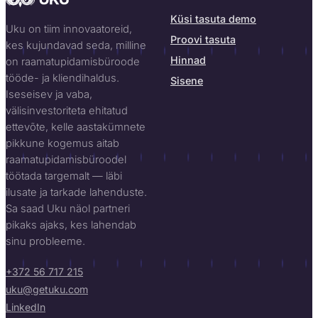
Küsi tasuta demo
Uku on tiim innovaatoreid,
Proovi tasuta
kes kujundavad seda, milline
Hinnad
on raamatupidamisbüroode
tööde- ja kliendihaldus.
Sisene
Iseseisev ja vaba,
välisinvestoriteta ehitatud
ettevõte, kelle aastakümnete
pikkune kogemus aitab
raamatupidamisbüroodel
töötada targemalt — läbi
ilusate ja tarkade lahenduste.
Sa saad Uku näol partneri
pikaks ajaks, kes lahendab
sinu probleeme.
+372 56 717 215
uku@getuku.com
LinkedIn