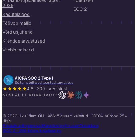
AI raamatupidamises raport
Toetused
2026
SOC 2
Kasutajalood
Töövoo mallid
Võrdlusjuhend
Klientide arvustused
Veebiseminarid
AICPA SOC 2 Type I
Sõltumatult auditeeritud turvalisus
4.8 · 300+ arvustust
KÜSI AI-LT KOKKUVÕTE
© 2026 Uku Viam OÜ · Kõik õigused kaitstud · 1000+ bürood 25+
riigis
Privaatsustingimused
Kasutustingimused
Turvalisus
SOC 2 · 256-bitine krüpteering