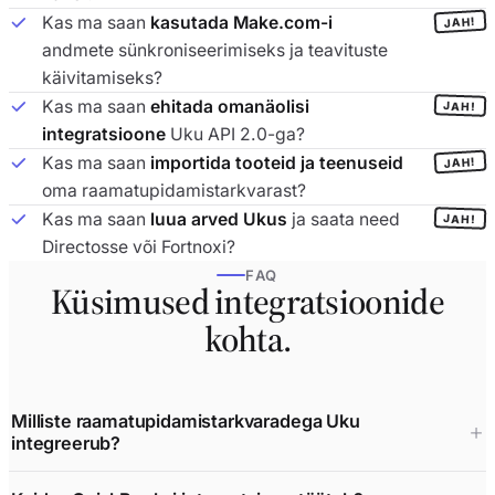
Kas ma saan
kasutada Make.com-i
JAH!
andmete sünkroniseerimiseks ja teavituste
käivitamiseks?
Kas ma saan
ehitada omanäolisi
JAH!
integratsioone
Uku API 2.0-ga?
Kas ma saan
importida tooteid ja teenuseid
JAH!
oma raamatupidamistarkvarast?
Kas ma saan
luua arved Ukus
ja saata need
JAH!
Directosse või Fortnoxi?
FAQ
Küsimused integratsioonide
kohta.
Milliste raamatupidamistarkvaradega Uku
integreerub?