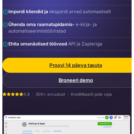
Impordi kliendid ja
ekspordi arved automaatselt
Ühenda oma raamatupidamis-
e-kirja- ja
automatiseerimistööriistad
Ehita omanäolised töövood
API ja Zapieriga
Proovi 14 päeva tasuta
Broneeri demo
4,8 · 300+ arvustust · Krediitkaarti pole vaja