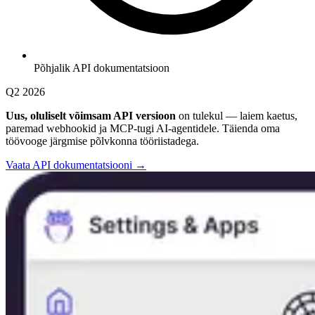
Põhjalik API dokumentatsioon
Q2 2026
Uus, oluliselt võimsam API versioon
on tulekul — laiem kaetus,
paremad webhookid ja MCP-tugi AI-agentidele. Täienda oma
töövooge järgmise põlvkonna tööriistadega.
Vaata API dokumentatsiooni →