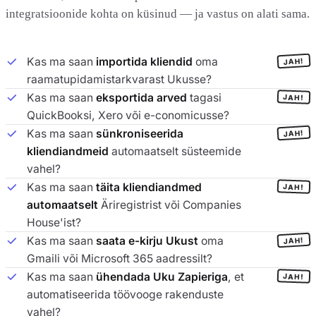
integratsioonide kohta on küsinud — ja vastus on alati sama.
Kas ma saan
importida kliendid
oma
JAH!
raamatupidamistarkvarast Ukusse?
Kas ma saan
eksportida arved
tagasi
JAH!
QuickBooksi, Xero või e-conomicusse?
Kas ma saan
sünkroniseerida
JAH!
kliendiandmeid
automaatselt süsteemide
vahel?
Kas ma saan
täita kliendiandmed
JAH!
automaatselt
Äriregistrist või Companies
House'ist?
Kas ma saan
saata e-kirju Ukust
oma
JAH!
Gmaili või Microsoft 365 aadressilt?
Kas ma saan
ühendada Uku Zapieriga
, et
JAH!
automatiseerida töövooge rakenduste
vahel?