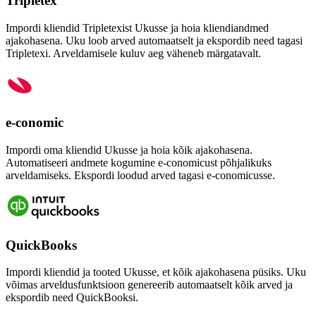
Tripletex
Impordi kliendid Tripletexist Ukusse ja hoia kliendiandmed
ajakohasena. Uku loob arved automaatselt ja ekspordib need tagasi
Tripletexi. Arveldamisele kuluv aeg väheneb märgatavalt.
e-conomic
Impordi oma kliendid Ukusse ja hoia kõik ajakohasena.
Automatiseeri andmete kogumine e-conomicust põhjalikuks
arveldamiseks. Ekspordi loodud arved tagasi e-conomicusse.
QuickBooks
Impordi kliendid ja tooted Ukusse, et kõik ajakohasena püsiks. Uku
võimas arveldusfunktsioon genereerib automaatselt kõik arved ja
ekspordib need QuickBooksi.