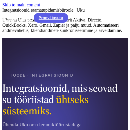
Skip to main content
Integratsioonid raamatupidamisbüroole | Uku
Proovi tasuta
Ühenda Uku oma tarkvaradega. Merit Aktiva, Directo,
QuickBooks, Xero, Gmail, Zapier ja palju muud. Automatiseeri
andmevahetus, kliendiandmete sünkroniseerimine ja arveldamine.
TOODE · INTEGRATSIOONID
Integratsioonid, mis seovad
su tööriistad
ühtseks
süsteemiks.
Ühenda Uku oma lemmiktööriistadega