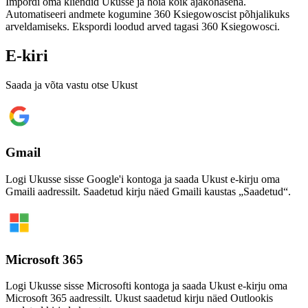
Impordi oma kliendid Ukusse ja hoia kõik ajakohasena.
Automatiseeri andmete kogumine 360 Ksiegowoscist põhjalikuks
arveldamiseks. Ekspordi loodud arved tagasi 360 Ksiegowosci.
E-kiri
Saada ja võta vastu otse Ukust
Gmail
Logi Ukusse sisse Google'i kontoga ja saada Ukust e-kirju oma
Gmaili aadressilt. Saadetud kirju näed Gmaili kaustas „Saadetud“.
Microsoft 365
Logi Ukusse sisse Microsofti kontoga ja saada Ukust e-kirju oma
Microsoft 365 aadressilt. Ukust saadetud kirju näed Outlookis