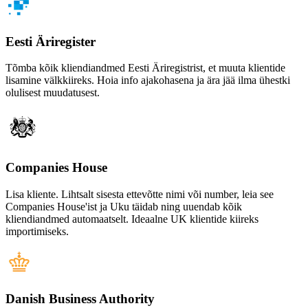
Eesti Äriregister
Tõmba kõik kliendiandmed Eesti Äriregistrist, et muuta klientide
lisamine välkkiireks. Hoia info ajakohasena ja ära jää ilma ühestki
olulisest muudatusest.
Companies House
Lisa kliente. Lihtsalt sisesta ettevõtte nimi või number, leia see
Companies House'ist ja Uku täidab ning uuendab kõik
kliendiandmed automaatselt. Ideaalne UK klientide kiireks
importimiseks.
Danish Business Authority