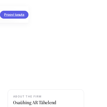
Proovi tasuta
aks muuta.
ABOUT THE FIRM
Osaühing AR Tähelend