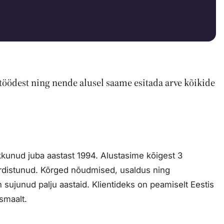
töödest ning nende alusel saame esitada arve kõikide
unud juba aastast 1994. Alustasime kõigest 3
kordistunud. Kõrged nõudmised, usaldus ning
 sujunud palju aastaid. Klientideks on peamiselt Eestis
smaalt.