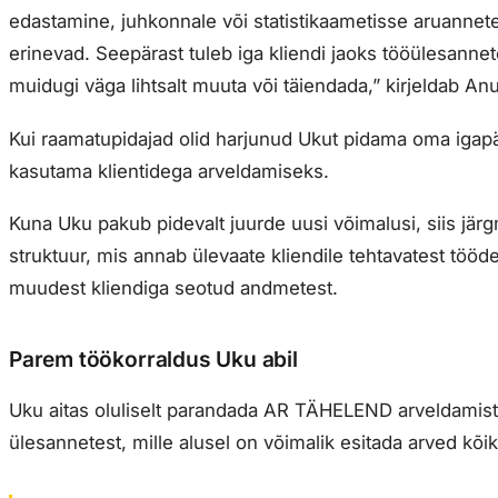
edastamine, juhkonnale või statistikaametisse aruannete
erinevad. Seepärast tuleb iga kliendi jaoks tööülesanne
muidugi väga lihtsalt muuta või täiendada,” kirjeldab Anu
Kui raamatupidajad olid harjunud Ukut pidama oma igap
kasutama klientidega arveldamiseks.
Kuna Uku pakub pidevalt juurde uusi võimalusi, siis jä
struktuur, mis annab ülevaate kliendile tehtavatest tööd
muudest kliendiga seotud andmetest.
Parem töökorraldus Uku abil
Uku aitas oluliselt parandada AR TÄHELEND arveldamist,
ülesannetest, mille alusel on võimalik esitada arved kõi