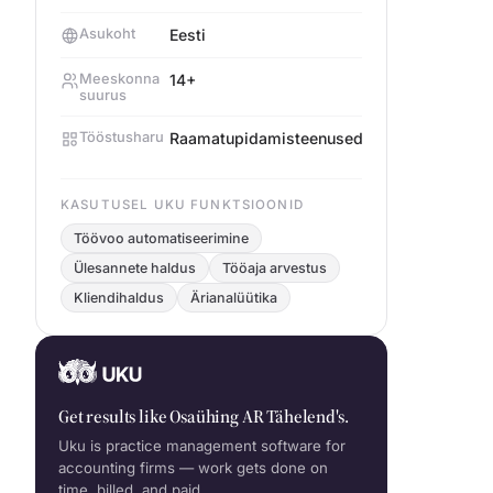
Asukoht
Eesti
Meeskonna
14+
suurus
Tööstusharu
Raamatupidamisteenused
KASUTUSEL UKU FUNKTSIOONID
Töövoo automatiseerimine
Ülesannete haldus
Tööaja arvestus
Kliendihaldus
Ärianalüütika
Get results like Osaühing AR Tähelend's.
Uku is practice management software for
accounting firms — work gets done on
time, billed, and paid.