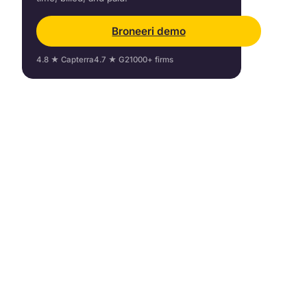
Broneeri demo
4.8 ★ Capterra
4.7 ★ G2
1000+ firms