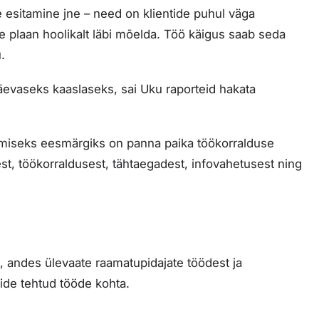
 esitamine jne – need on klientide puhul väga
te plaan hoolikalt läbi mõelda. Töö käigus saab seda
.
äevaseks kaaslaseks, sai Uku raporteid hakata
rgmiseks eesmärgiks on panna paika töökorralduse
est, töökorraldusest, tähtaegadest, infovahetusest ning
 andes ülevaate raamatupidajate töödest ja
kide tehtud tööde kohta.