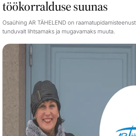
töökorralduse suunas
Osaühing AR TÄHELEND on raamatupidamisteenust pa
tunduvalt lihtsamaks ja mugavamaks muuta.