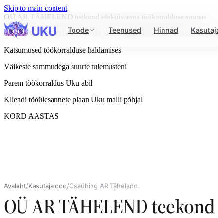
Skip to main content
OÜ AR TÄHELEND teekond efektiivsema töökorralduse suunas
Toode
Teenused
Hinnad
Kasutaj
Osaühing AR TÄHELEND on raamatupidamisteenust pakkunud juba aas
Katsumused töökorralduse haldamises
Väikeste sammudega suurte tulemusteni
Parem töökorraldus Uku abil
Kliendi tööülesannete plaan Uku malli põhjal
KORD AASTAS
Avaleht
/
Kasutajalood
/
Osaühing AR Tähelend
OÜ AR TÄHELEND teekond e