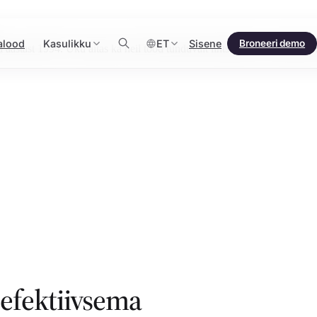
alood
Kasulikku
ET
Sisene
Broneeri demo
tast 1994. Uku aitas ka neil tööd tunduvalt lihtsamaks ja mugavam
fektiivsema