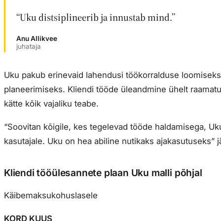
“Uku distsiplineerib ja innustab mind.”
Anu Allikvee
juhataja
Uku pakub erinevaid lahendusi töökorralduse loomiseks
planeerimiseks. Kliendi tööde üleandmine ühelt raamatupid
kätte kõik vajaliku teabe.
“Soovitan kõigile, kes tegelevad tööde haldamisega, Uku
kasutajale. Uku on hea abiline nutikaks ajakasutuseks” j
Kliendi tööülesannete plaan Uku malli põhjal
Käibemaksukohuslasele
KORD KUUS