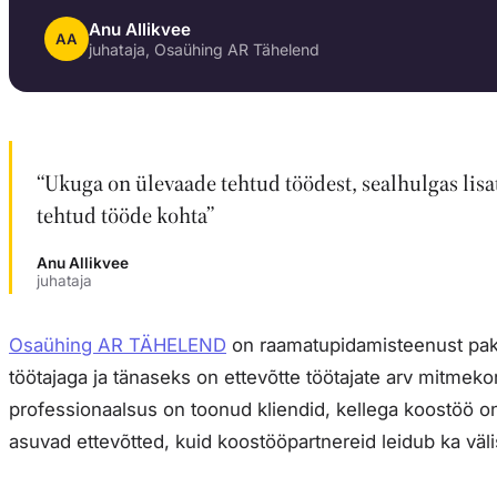
Anu Allikvee
AA
juhataja, Osaühing AR Tähelend
“Ukuga on ülevaade tehtud töödest, sealhulgas lisa
tehtud tööde kohta”
Anu Allikvee
juhataja
Osaühing AR TÄHELEND
on raamatupidamisteenust pakk
töötajaga ja tänaseks on ettevõtte töötajate arv mitme
professionaalsus on toonud kliendid, kellega koostöö on
asuvad ettevõtted, kuid koostööpartnereid leidub ka väli