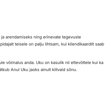
 ja arendamiseks ning erinevate tegevuste
ajalt teisele on palju lihtsam, kui kliendikaardilt saab
le võimalus anda. Uku on kasulik nii ettevõttele kui ka
ätkub Anul Uku jaoks ainult kiitvaid sõnu.