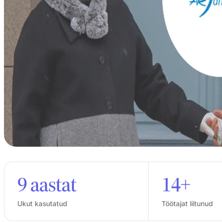
9 aastat
14+
Ukut kasutatud
Töötajat liitunud