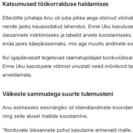
Katsumused töökorralduse haldamises
Ettevõtte juhataja Anu oli juba pikka aega otsinud võimal
nende jaoks kauaoodatud lahendus. Enne Uku kasutusele 
ülesannete märkimiseks ja tabelid arvete koostamiseks.
enda jaoks käepärasemaks, mis aga muutis andmete k
Kui igapäevaselt tegelevad raamatupidajad korduvülesan
Enne Uku kasutusele võtmist unustati need mõnikord tabe
arveldamata.
Väikeste sammudega suurte tulemusteni
Anu esimeseks eesmärgiks oli kliendiandmete koonda
ning selle alusel mallide koostamine.
“Korduvate ülesannete puhul kasutame erinevaid malle