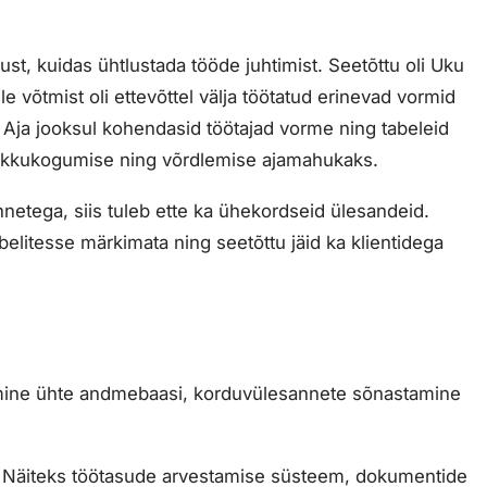
ust, kuidas ühtlustada tööde juhtimist. Seetõttu oli Uku
võtmist oli ettevõttel välja töötatud erinevad vormid
 Aja jooksul kohendasid töötajad vorme ning tabeleid
okkukogumise ning võrdlemise ajamahukaks.
netega, siis tuleb ette ka ühekordseid ülesandeid.
litesse märkimata ning seetõttu jäid ka klientidega
mine ühte andmebaasi, korduvülesannete sõnastamine
. Näiteks töötasude arvestamise süsteem, dokumentide