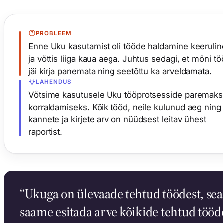
PROBLEEM
Enne Uku kasutamist oli tööde haldamine keerulin
ja võttis liiga kaua aega. Juhtus sedagi, et mõni tö
jäi kirja panemata ning seetõttu ka arveldamata.
LAHENDUS
Võtsime kasutusele Uku tööprotsesside paremaks
korraldamiseks. Kõik tööd, neile kulunud aeg ning
kannete ja kirjete arv on nüüdsest leitav ühest
raportist.
“Ukuga on ülevaade tehtud töödest, sea
saame esitada arve kõikide tehtud tööd