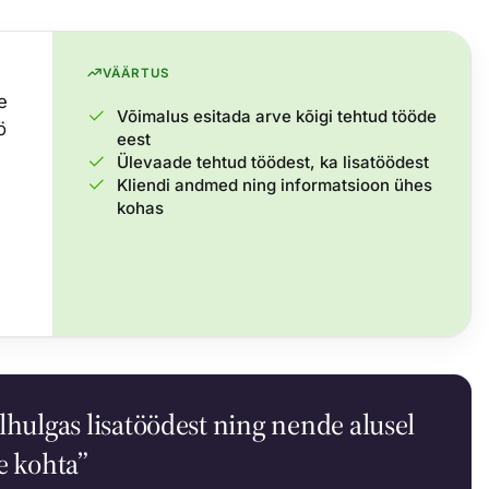
VÄÄRTUS
e
Võimalus esitada arve kõigi tehtud tööde
ö
eest
Ülevaade tehtud töödest, ka lisatöödest
Kliendi andmed ning informatsioon ühes
kohas
lhulgas lisatöödest ning nende alusel
e kohta”