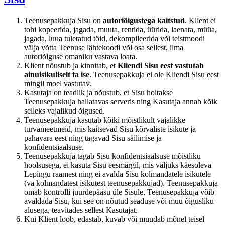
Teenusepakkuja Sisu on
autoriõigustega kaitstud
. Klient ei
tohi kopeerida, jagada, muuta, rentida, üürida, laenata, müüa,
jagada, luua tuletatud töid, dekompileerida või teistmoodi
välja võtta Teenuse lähtekoodi või osa sellest, ilma
autoriõiguse omaniku vastava loata.
Klient nõustub ja kinnitab, et
Kliendi Sisu eest vastutab
ainuisikuliselt ta ise
. Teenusepakkuja ei ole Kliendi Sisu eest
mingil moel vastutav.
Kasutaja on teadlik ja nõustub, et Sisu hoitakse
Teenusepakkuja hallatavas serveris ning Kasutaja annab kõik
selleks vajalikud õigused.
Teenusepakkuja kasutab kõiki mõistlikult vajalikke
turvameetmeid, mis kaitsevad Sisu kõrvaliste isikute ja
pahavara eest ning tagavad Sisu säilimise ja
konfidentsiaalsuse.
Teenusepakkuja tagab Sisu konfidentsiaalsuse mõistliku
hoolsusega, ei kasuta Sisu eesmärgil, mis väljuks käesoleva
Lepingu raamest ning ei avalda Sisu kolmandatele isikutele
(va kolmandatest isikutest teenusepakkujad). Teenusepakkuja
omab kontrolli juurdepääsu üle Sisule. Teenusepakkuja võib
avaldada Sisu, kui see on nõutud seaduse või muu õigusliku
alusega, teavitades sellest Kasutajat.
Kui Klient loob, edastab, kuvab või muudab mõnel teisel