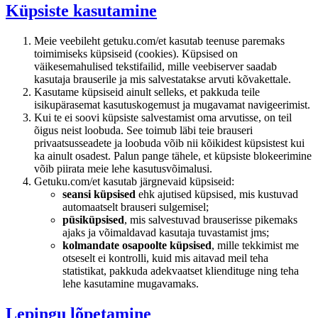
Küpsiste kasutamine
Meie veebileht getuku.com/et kasutab teenuse paremaks
toimimiseks küpsiseid (cookies). Küpsised on
väikesemahulised tekstifailid, mille veebiserver saadab
kasutaja brauserile ja mis salvestatakse arvuti kõvakettale.
Kasutame küpsiseid ainult selleks, et pakkuda teile
isikupärasemat kasutuskogemust ja mugavamat navigeerimist.
Kui te ei soovi küpsiste salvestamist oma arvutisse, on teil
õigus neist loobuda. See toimub läbi teie brauseri
privaatsusseadete ja loobuda võib nii kõikidest küpsistest kui
ka ainult osadest. Palun pange tähele, et küpsiste blokeerimine
võib piirata meie lehe kasutusvõimalusi.
Getuku.com/et kasutab järgnevaid küpsiseid:
seansi küpsised
ehk ajutised küpsised, mis kustuvad
automaatselt brauseri sulgemisel;
püsiküpsised
, mis salvestuvad brauserisse pikemaks
ajaks ja võimaldavad kasutaja tuvastamist jms;
kolmandate osapoolte küpsised
, mille tekkimist me
otseselt ei kontrolli, kuid mis aitavad meil teha
statistikat, pakkuda adekvaatset kliendituge ning teha
lehe kasutamine mugavamaks.
Lepingu lõpetamine