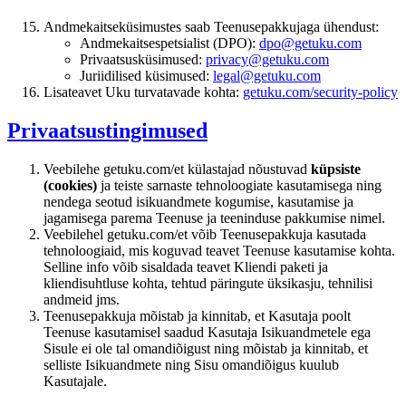
Andmekaitseküsimustes saab Teenusepakkujaga ühendust:
Andmekaitsespetsialist (DPO):
dpo@getuku.com
Privaatsusküsimused:
privacy@getuku.com
Juriidilised küsimused:
legal@getuku.com
Lisateavet Uku turvatavade kohta:
getuku.com/security-policy
Privaatsustingimused
Veebilehe getuku.com/et külastajad nõustuvad
küpsiste
(cookies)
ja teiste sarnaste tehnoloogiate kasutamisega ning
nendega seotud isikuandmete kogumise, kasutamise ja
jagamisega parema Teenuse ja teeninduse pakkumise nimel.
Veebilehel getuku.com/et võib Teenusepakkuja kasutada
tehnoloogiaid, mis koguvad teavet Teenuse kasutamise kohta.
Selline info võib sisaldada teavet Kliendi paketi ja
kliendisuhtluse kohta, tehtud päringute üksikasju, tehnilisi
andmeid jms.
Teenusepakkuja mõistab ja kinnitab, et Kasutaja poolt
Teenuse kasutamisel saadud Kasutaja Isikuandmetele ega
Sisule ei ole tal omandiõigust ning mõistab ja kinnitab, et
selliste Isikuandmete ning Sisu omandiõigus kuulub
Kasutajale.