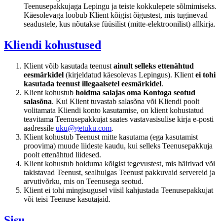
Teenusepakkujaga Lepingu ja teiste kokkulepete sõlmimiseks.
Käesolevaga loobub Klient kõigist õigustest, mis tuginevad
seadustele, kus nõutakse füüsilist (mitte-elektroonilist) allkirja.
Kliendi kohustused
Klient võib kasutada teenust
ainult selleks ettenähtud
eesmärkidel
(kirjeldatud käesolevas Lepingus). Klient
ei tohi
kasutada teenust illegaalsetel eesmärkidel
.
Klient kohustub
hoidma salajas oma Kontoga seotud
salasõna
. Kui Klient tuvastab salasõna või Kliendi poolt
volitamata Kliendi konto kasutamise, on klient kohustatud
teavitama Teenusepakkujat saates vastavasisulise kirja e-posti
aadressile
uku@getuku.com
.
Klient kohustub Teenust mitte kasutama (ega kasutamist
proovima) muude liideste kaudu, kui selleks Teenusepakkuja
poolt ettenähtud liidesed.
Klient kohustub hoiduma kõigist tegevustest, mis häirivad või
takistavad Teenust, sealhulgas Teenust pakkuvaid servereid ja
arvutivõrku, mis on Teenusega seotud.
Klient ei tohi mingisugusel viisil kahjustada Teenusepakkujat
või teisi Teenuse kasutajaid.
Sisu