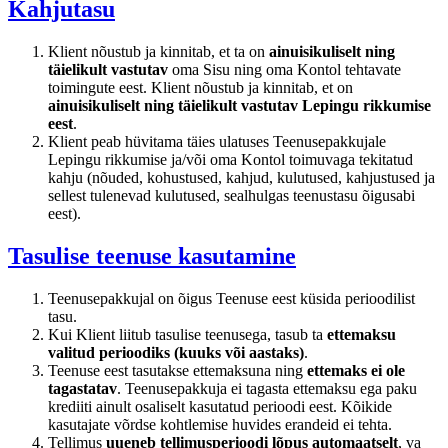
Kahjutasu
Klient nõustub ja kinnitab, et ta on
ainuisikuliselt ning
täielikult vastutav
oma Sisu ning oma Kontol tehtavate
toimingute eest. Klient nõustub ja kinnitab, et on
ainuisikuliselt ning täielikult vastutav Lepingu rikkumise
eest
.
Klient peab hüvitama täies ulatuses Teenusepakkujale
Lepingu rikkumise ja/või oma Kontol toimuvaga tekitatud
kahju (nõuded, kohustused, kahjud, kulutused, kahjustused ja
sellest tulenevad kulutused, sealhulgas teenustasu õigusabi
eest).
Tasulise teenuse kasutamine
Teenusepakkujal on õigus Teenuse eest küsida perioodilist
tasu.
Kui Klient liitub tasulise teenusega, tasub ta
ettemaksu
valitud perioodiks (kuuks või aastaks)
.
Teenuse eest tasutakse ettemaksuna ning
ettemaks ei ole
tagastatav
. Teenusepakkuja ei tagasta ettemaksu ega paku
krediiti ainult osaliselt kasutatud perioodi eest. Kõikide
kasutajate võrdse kohtlemise huvides erandeid ei tehta.
Tellimus
uueneb tellimusperioodi lõpus automaatselt
, va