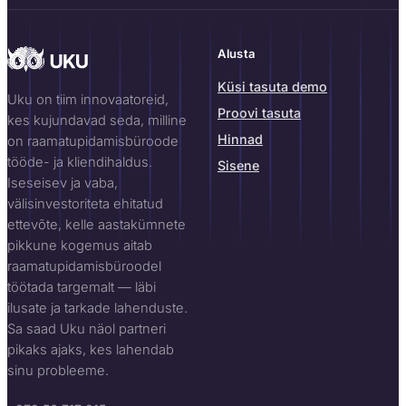
Alusta
Küsi tasuta demo
Uku on tiim innovaatoreid,
Proovi tasuta
kes kujundavad seda, milline
Hinnad
on raamatupidamisbüroode
tööde- ja kliendihaldus.
Sisene
Iseseisev ja vaba,
välisinvestoriteta ehitatud
ettevõte, kelle aastakümnete
pikkune kogemus aitab
raamatupidamisbüroodel
töötada targemalt — läbi
ilusate ja tarkade lahenduste.
Sa saad Uku näol partneri
pikaks ajaks, kes lahendab
sinu probleeme.