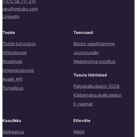
+372 56 717 215
uku@getuku.com
LinkedIn
Toode
Teenused
Toote tutvustus
Büroo seadistamine
Võimalused
Juurutusabi
Roadmap
Meeskonna koolitus
Integratsioonid
Tasuta tööriistad
Avalik API
Palgakalkulaator 2026
Turvalisus
Käibemaksukalkulaator
E-raamat
Kasulikku
Ettevõte
Abikeskus
Meist