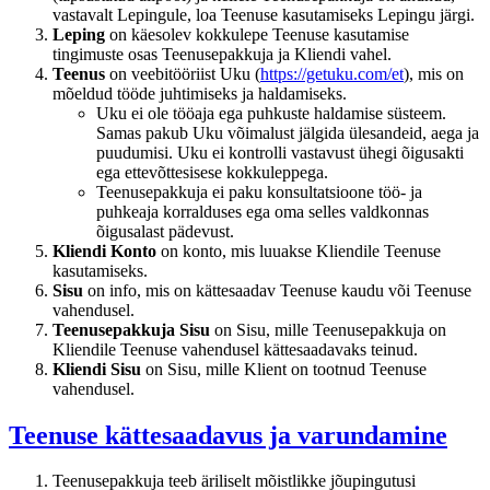
vastavalt Lepingule, loa Teenuse kasutamiseks Lepingu järgi.
Leping
on käesolev kokkulepe Teenuse kasutamise
tingimuste osas Teenusepakkuja ja Kliendi vahel.
Teenus
on veebitööriist Uku (
https://getuku.com/et
), mis on
mõeldud tööde juhtimiseks ja haldamiseks.
Uku ei ole tööaja ega puhkuste haldamise süsteem.
Samas pakub Uku võimalust jälgida ülesandeid, aega ja
puudumisi. Uku ei kontrolli vastavust ühegi õigusakti
ega ettevõttesisese kokkuleppega.
Teenusepakkuja ei paku konsultatsioone töö- ja
puhkeaja korralduses ega oma selles valdkonnas
õigusalast pädevust.
Kliendi Konto
on konto, mis luuakse Kliendile Teenuse
kasutamiseks.
Sisu
on info, mis on kättesaadav Teenuse kaudu või Teenuse
vahendusel.
Teenusepakkuja Sisu
on Sisu, mille Teenusepakkuja on
Kliendile Teenuse vahendusel kättesaadavaks teinud.
Kliendi Sisu
on Sisu, mille Klient on tootnud Teenuse
vahendusel.
Teenuse kättesaadavus ja varundamine
Teenusepakkuja teeb äriliselt mõistlikke jõupingutusi