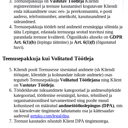
Teenusepakkuja on
Vastutav Töötleja
Kliendi
registreerimisel ja teenuse kasutamisel kogutavate Kliendi
enda isikuandmete osas: ees- ja perekonnanimi, e-posti
aadress, telefoninumber, ametikoht, kasutusandmed ja
sideandmed.
Teenusepakkuja töötleb neid andmeid eesmärgiga sõlmida ja
täita Lepingut, edastada teenusega seotud teavitusi ning
parandada teenuse kvaliteeti. Õiguslikuks aluseks on
GDPR
Art. 6(1)(b)
(lepingu täitmine) ja
Art. 6(1)(f)
(õigustatud
huvi).
Teenusepakkuja kui Volitatud Töötleja
Kliendi poolt Teenusesse sisestatud andmete (sh Kliendi
töötajate, klientide ja kolmandate isikute andmete) osas
tegutseb Teenusepakkuja
Volitatud Töötlejana
ning Klient
on
Vastutav Töötleja
.
Töödeldavate isikuandmete kategooriad ja andmesubjektide
kategooriad, töötlemise eesmärgid, kestus, tehnilised ja
organisatsioonilised turvameetmed ning poolte muud
kohustused on määratud
andmetöötluslepingus (DPA)
, mis
on käesolevate tingimuste lahutamatu osa ja kättesaadav
aadressil
getuku.com/legal/dpa
.
Teenust kasutades nõustub Klient DPA tingimustega.