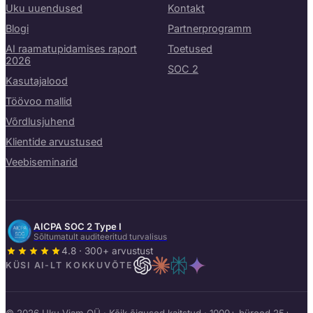
Uku uuendused
Kontakt
Blogi
Partnerprogramm
AI raamatupidamises raport
Toetused
2026
SOC 2
Kasutajalood
Töövoo mallid
Võrdlusjuhend
Klientide arvustused
Veebiseminarid
AICPA SOC 2 Type I
Sõltumatult auditeeritud turvalisus
4.8 · 300+ arvustust
KÜSI AI-LT KOKKUVÕTE
© 2026 Uku Viam OÜ · Kõik õigused kaitstud · 1000+ bürood 25+