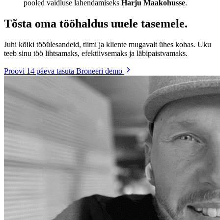
pooled vaidluse lahendamiseks
Harju Maakohusse
.
Tõsta oma tööhaldus uuele tasemele.
Juhi kõiki tööülesandeid, tiimi ja kliente mugavalt ühes kohas. Uku
teeb sinu töö lihtsamaks, efektiivsemaks ja läbipaistvamaks.
Proovi 14 päeva tasuta
Broneeri demo