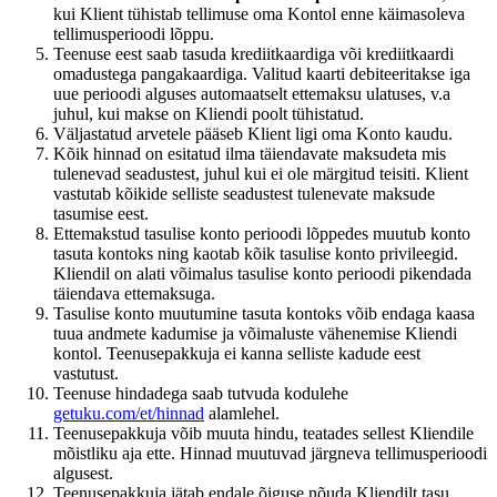
kui Klient tühistab tellimuse oma Kontol enne käimasoleva
tellimusperioodi lõppu.
Teenuse eest saab tasuda krediitkaardiga või krediitkaardi
omadustega pangakaardiga. Valitud kaarti debiteeritakse iga
uue perioodi alguses automaatselt ettemaksu ulatuses, v.a
juhul, kui makse on Kliendi poolt tühistatud.
Väljastatud arvetele pääseb Klient ligi oma Konto kaudu.
Kõik hinnad on esitatud ilma täiendavate maksudeta mis
tulenevad seadustest, juhul kui ei ole märgitud teisiti. Klient
vastutab kõikide selliste seadustest tulenevate maksude
tasumise eest.
Ettemakstud tasulise konto perioodi lõppedes muutub konto
tasuta kontoks ning kaotab kõik tasulise konto privileegid.
Kliendil on alati võimalus tasulise konto perioodi pikendada
täiendava ettemaksuga.
Tasulise konto muutumine tasuta kontoks võib endaga kaasa
tuua andmete kadumise ja võimaluste vähenemise Kliendi
kontol. Teenusepakkuja ei kanna selliste kadude eest
vastutust.
Teenuse hindadega saab tutvuda kodulehe
getuku.com/et/hinnad
alamlehel.
Teenusepakkuja võib muuta hindu, teatades sellest Kliendile
mõistliku aja ette. Hinnad muutuvad järgneva tellimusperioodi
algusest.
Teenusepakkuja jätab endale õiguse nõuda Kliendilt tasu