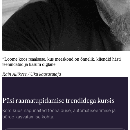
“
Loome koos reaalsuse, kus meeskond on õnnelik, kliendid hästi
teenindatud ja kasum õiglane.
Rain Allikvee / Uku kaasasutaja
Püsi raamatupidamise trendidega kursis
Kord kuus näpunäited tööhalduse, automatiseerimise ja
büroo kasvatamise kohta.