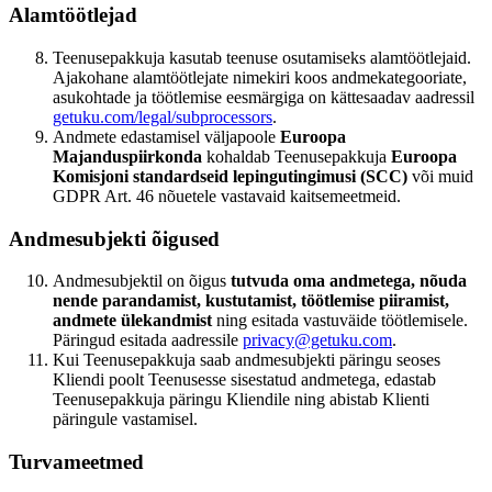
Alamtöötlejad
Teenusepakkuja kasutab teenuse osutamiseks alamtöötlejaid.
Ajakohane alamtöötlejate nimekiri koos andmekategooriate,
asukohtade ja töötlemise eesmärgiga on kättesaadav aadressil
getuku.com/legal/subprocessors
.
Andmete edastamisel väljapoole
Euroopa
Majanduspiirkonda
kohaldab Teenusepakkuja
Euroopa
Komisjoni standardseid lepingutingimusi (SCC)
või muid
GDPR Art. 46 nõuetele vastavaid kaitsemeetmeid.
Andmesubjekti õigused
Andmesubjektil on õigus
tutvuda oma andmetega, nõuda
nende parandamist, kustutamist, töötlemise piiramist,
andmete ülekandmist
ning esitada vastuväide töötlemisele.
Päringud esitada aadressile
privacy@getuku.com
.
Kui Teenusepakkuja saab andmesubjekti päringu seoses
Kliendi poolt Teenusesse sisestatud andmetega, edastab
Teenusepakkuja päringu Kliendile ning abistab Klienti
päringule vastamisel.
Turvameetmed