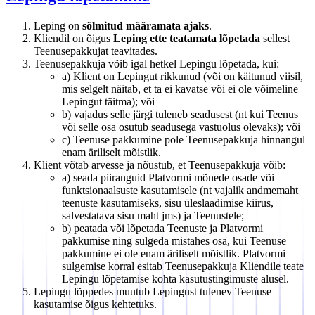
Leping on
sõlmitud määramata ajaks
.
Kliendil on õigus
Leping ette teatamata lõpetada
sellest
Teenusepakkujat teavitades.
Teenusepakkuja võib igal hetkel Lepingu lõpetada, kui:
a) Klient on Lepingut rikkunud (või on käitunud viisil,
mis selgelt näitab, et ta ei kavatse või ei ole võimeline
Lepingut täitma); või
b) vajadus selle järgi tuleneb seadusest (nt kui Teenus
või selle osa osutub seadusega vastuolus olevaks); või
c) Teenuse pakkumine pole Teenusepakkuja hinnangul
enam äriliselt mõistlik.
Klient võtab arvesse ja nõustub, et Teenusepakkuja võib:
a) seada piiranguid Platvormi mõnede osade või
funktsionaalsuste kasutamisele (nt vajalik andmemaht
teenuste kasutamiseks, sisu üleslaadimise kiirus,
salvestatava sisu maht jms) ja Teenustele;
b) peatada või lõpetada Teenuste ja Platvormi
pakkumise ning sulgeda mistahes osa, kui Teenuse
pakkumine ei ole enam äriliselt mõistlik. Platvormi
sulgemise korral esitab Teenusepakkuja Kliendile teate
Lepingu lõpetamise kohta kasutustingimuste alusel.
Lepingu lõppedes muutub Lepingust tulenev Teenuse
kasutamise õigus kehtetuks.