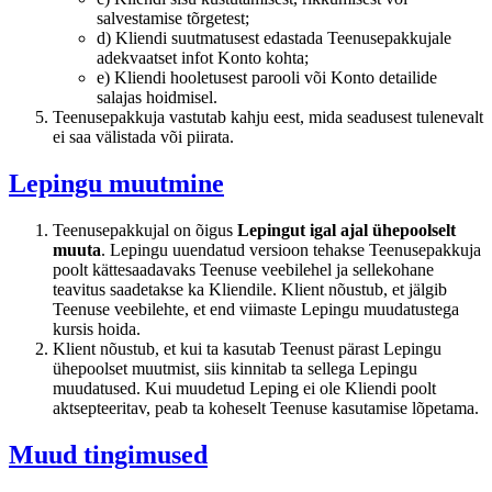
salvestamise tõrgetest;
d) Kliendi suutmatusest edastada Teenusepakkujale
adekvaatset infot Konto kohta;
e) Kliendi hooletusest parooli või Konto detailide
salajas hoidmisel.
Teenusepakkuja vastutab kahju eest, mida seadusest tulenevalt
ei saa välistada või piirata.
Lepingu muutmine
Teenusepakkujal on õigus
Lepingut igal ajal ühepoolselt
muuta
. Lepingu uuendatud versioon tehakse Teenusepakkuja
poolt kättesaadavaks Teenuse veebilehel ja sellekohane
teavitus saadetakse ka Kliendile. Klient nõustub, et jälgib
Teenuse veebilehte, et end viimaste Lepingu muudatustega
kursis hoida.
Klient nõustub, et kui ta kasutab Teenust pärast Lepingu
ühepoolset muutmist, siis kinnitab ta sellega Lepingu
muudatused. Kui muudetud Leping ei ole Kliendi poolt
aktsepteeritav, peab ta koheselt Teenuse kasutamise lõpetama.
Muud tingimused