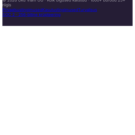
riigis
Privaatsustingimused
Kasutustingimused
Turvalisus
SOC 2 · 256-bitine krüpteering