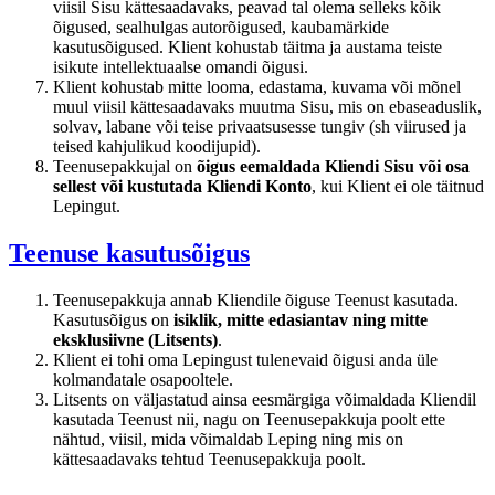
viisil Sisu kättesaadavaks, peavad tal olema selleks kõik
õigused, sealhulgas autorõigused, kaubamärkide
kasutusõigused. Klient kohustab täitma ja austama teiste
isikute intellektuaalse omandi õigusi.
Klient kohustab mitte looma, edastama, kuvama või mõnel
muul viisil kättesaadavaks muutma Sisu, mis on ebaseaduslik,
solvav, labane või teise privaatsusesse tungiv (sh viirused ja
teised kahjulikud koodijupid).
Teenusepakkujal on
õigus eemaldada Kliendi Sisu või osa
sellest või kustutada Kliendi Konto
, kui Klient ei ole täitnud
Lepingut.
Teenuse kasutusõigus
Teenusepakkuja annab Kliendile õiguse Teenust kasutada.
Kasutusõigus on
isiklik, mitte edasiantav ning mitte
eksklusiivne (Litsents)
.
Klient ei tohi oma Lepingust tulenevaid õigusi anda üle
kolmandatale osapooltele.
Litsents on väljastatud ainsa eesmärgiga võimaldada Kliendil
kasutada Teenust nii, nagu on Teenusepakkuja poolt ette
nähtud, viisil, mida võimaldab Leping ning mis on
kättesaadavaks tehtud Teenusepakkuja poolt.