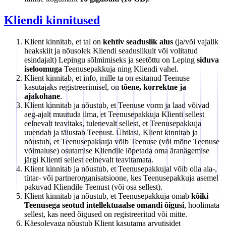
Kliendi kinnitused
Klient kinnitab, et tal on
kehtiv seaduslik alus
(ja/või vajalik
heakskiit ja nõusolek Kliendi seaduslikult või volitatud
esindajalt) Lepingu sõlmimiseks ja seetõttu on Leping
siduva
iseloomuga
Teenusepakkuja ning Kliendi vahel.
Klient kinnitab, et info, mille ta on esitanud Teenuse
kasutajaks registreerimisel, on
tõene, korrektne ja
ajakohane
.
Klient kinnitab ja nõustub, et Teenuse vorm ja laad võivad
aeg-ajalt muutuda ilma, et Teenusepakkuja Klienti sellest
eelnevalt teavitaks, tulenevalt sellest, et Teenusepakkuja
uuendab ja täiustab Teenust. Ühtlasi, Klient kinnitab ja
nõustub, et Teenusepakkuja võib Teenuse (või mõne Teenuse
võimaluse) osutamise Kliendile lõpetada oma äranägemise
järgi Klienti sellest eelnevalt teavitamata.
Klient kinnitab ja nõustub, et Teenusepakkujal võib olla ala-,
tütar- või partnerorganisatsioone, kes Teenusepakkuja asemel
pakuvad Kliendile Teenust (või osa sellest).
Klient kinnitab ja nõustub, et Teenusepakkuja omab
kõiki
Teenusega seotud intellektuaalse omandi õigusi
, hoolimata
sellest, kas need õigused on registreeritud või mitte.
Käesolevaga nõustub Klient kasutama arvutisidet