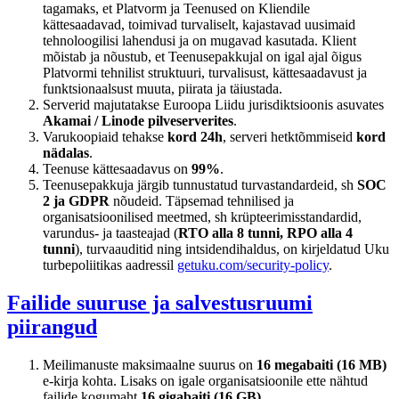
tagamaks, et Platvorm ja Teenused on Kliendile
kättesaadavad, toimivad turvaliselt, kajastavad uusimaid
tehnoloogilisi lahendusi ja on mugavad kasutada. Klient
mõistab ja nõustub, et Teenusepakkujal on igal ajal õigus
Platvormi tehnilist struktuuri, turvalisust, kättesaadavust ja
funktsionaalsust muuta, piirata ja täiustada.
Serverid majutatakse Euroopa Liidu jurisdiktsioonis asuvates
Akamai / Linode pilveserverites
.
Varukoopiaid tehakse
kord 24h
, serveri hetktõmmiseid
kord
nädalas
.
Teenuse kättesaadavus on
99%
.
Teenusepakkuja järgib tunnustatud turvastandardeid, sh
SOC
2 ja GDPR
nõudeid. Täpsemad tehnilised ja
organisatsioonilised meetmed, sh krüpteerimisstandardid,
varundus- ja taasteajad (
RTO alla 8 tunni, RPO alla 4
tunni
), turvaauditid ning intsidendihaldus, on kirjeldatud Uku
turbepoliitikas aadressil
getuku.com/security-policy
.
Failide suuruse ja salvestusruumi
piirangud
Meilimanuste maksimaalne suurus on
16 megabaiti (16 MB)
e-kirja kohta. Lisaks on igale organisatsioonile ette nähtud
failide kogumaht
16 gigabaiti (16 GB)
.