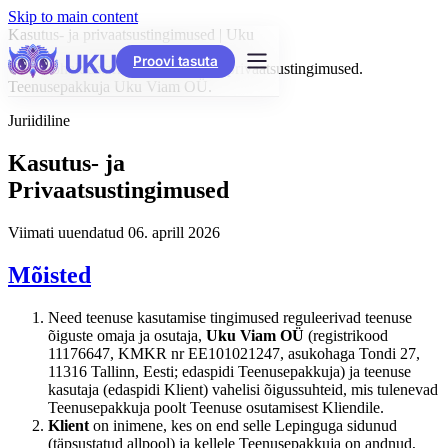
Skip to main content
Kasutus- ja privaatsustingimused | Uku
Proovi tasuta
Uku tööhaldustarkvara kasutus- ja privaatsustingimused.
Teenusepakkuja Uku Viam OÜ.
Juriidiline
Kasutus- ja
Privaatsustingimused
Viimati uuendatud 06. aprill 2026
Mõisted
Need teenuse kasutamise tingimused reguleerivad teenuse
õiguste omaja ja osutaja,
Uku Viam OÜ
(registrikood
11176647, KMKR nr EE101021247, asukohaga Tondi 27,
11316 Tallinn, Eesti; edaspidi Teenusepakkuja) ja teenuse
kasutaja (edaspidi Klient) vahelisi õigussuhteid, mis tulenevad
Teenusepakkuja poolt Teenuse osutamisest Kliendile.
Klient
on inimene, kes on end selle Lepinguga sidunud
(täpsustatud allpool) ja kellele Teenusepakkuja on andnud,