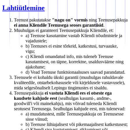
Lahtiütlemine
Teenust pakutatakse
"nagu on" vormis
ning Teenusepakkuja
ei anna Kliendile Teenusega seoses garantiisid
.
Muuhulgas ei garanteeri Teenusepakkuja Kliendile, et:
a) Teenuse kasutamine vastab Kliendi nõudmistele ja
vajadustele;
b) Teenuses ei esine tõrkeid, katkestusi, turvaauke,
vigu;
c) Kliendi omandatud info, mis tuleneb Teenuse
kasutamisest, on täpne, korrektne, usaldusväärne ning
ajakohane;
d) Vead Teenuse funktsionaalsuses saavad parandatud.
Teenusele ei kohaldu ükski garantii (muuhulgas rahuldavale
kvaliteedile, otstarbekohasusele või kirjeldusele vastavusele),
mida selgesõnaliselt Lepingu tingimustes ei sisaldu.
Teenusepakkuja
ei vastuta Kliendi ees ei otseste ega
kaudsete kahjude eest
(sealhulgas kasumi-, andme-,
goodwill'i või mainekahju), mis võivad tuleneda Kliendi
seotusest Teenusega. Sealhulgas kahjude eest, mis tulenevad:
a) muudatustest, mille Teenusepakkuja on Teenusesse
sisse viinud;
b) Teenuse lühiajalisest või pikemaajalisest katkestusest;
c) Kliendi sisu kustutamisest, rikkumisest või