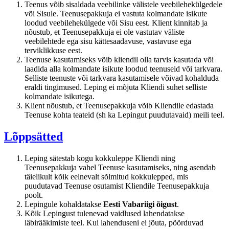
Teenus võib sisaldada veebilinke välistele veebilehekülgedele
või Sisule. Teenusepakkuja ei vastuta kolmandate isikute
loodud veebilehekülgede või Sisu eest. Klient kinnitab ja
nõustub, et Teenusepakkuja ei ole vastutav väliste
veebilehtede ega sisu kättesaadavuse, vastavuse ega
terviklikkuse eest.
Teenuse kasutamiseks võib kliendil olla tarvis kasutada või
laadida alla kolmandate isikute loodud teenuseid või tarkvara.
Selliste teenuste või tarkvara kasutamisele võivad kohalduda
eraldi tingimused. Leping ei mõjuta Kliendi suhet selliste
kolmandate isikutega.
Klient nõustub, et Teenusepakkuja võib Kliendile edastada
Teenuse kohta teateid (sh ka Lepingut puudutavaid) meili teel.
Lõppsätted
Leping sätestab kogu kokkuleppe Kliendi ning
Teenusepakkuja vahel Teenuse kasutamiseks, ning asendab
täielikult kõik eelnevalt sõlmitud kokkulepped, mis
puudutavad Teenuse osutamist Kliendile Teenusepakkuja
poolt.
Lepingule kohaldatakse
Eesti Vabariigi õigust
.
Kõik Lepingust tulenevad vaidlused lahendatakse
läbirääkimiste teel. Kui lahenduseni ei jõuta, pöörduvad