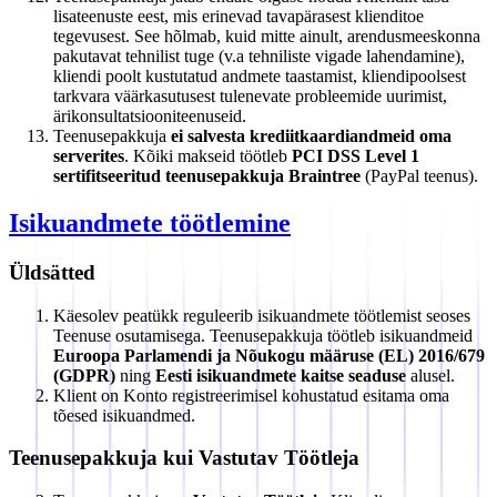
lisateenuste eest, mis erinevad tavapärasest klienditoe
tegevusest. See hõlmab, kuid mitte ainult, arendusmeeskonna
pakutavat tehnilist tuge (v.a tehniliste vigade lahendamine),
kliendi poolt kustutatud andmete taastamist, kliendipoolsest
tarkvara väärkasutusest tulenevate probleemide uurimist,
ärikonsultatsiooniteenuseid.
Teenusepakkuja
ei salvesta krediitkaardiandmeid oma
serverites
. Kõiki makseid töötleb
PCI DSS Level 1
sertifitseeritud teenusepakkuja Braintree
(PayPal teenus).
Isikuandmete töötlemine
Üldsätted
Käesolev peatükk reguleerib isikuandmete töötlemist seoses
Teenuse osutamisega. Teenusepakkuja töötleb isikuandmeid
Euroopa Parlamendi ja Nõukogu määruse (EL) 2016/679
(GDPR)
ning
Eesti isikuandmete kaitse seaduse
alusel.
Klient on Konto registreerimisel kohustatud esitama oma
tõesed isikuandmed.
Teenusepakkuja kui Vastutav Töötleja