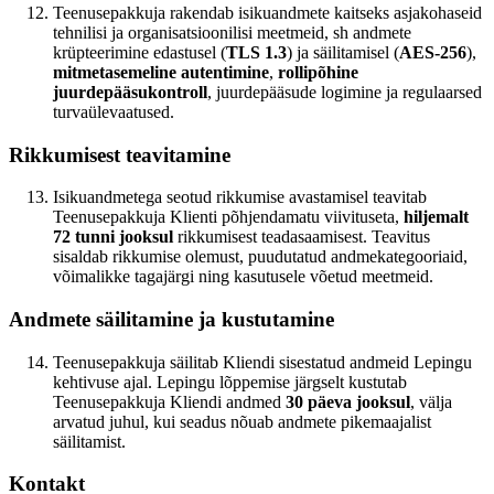
Teenusepakkuja rakendab isikuandmete kaitseks asjakohaseid
tehnilisi ja organisatsioonilisi meetmeid, sh andmete
krüpteerimine edastusel (
TLS 1.3
) ja säilitamisel (
AES-256
),
mitmetasemeline autentimine
,
rollipõhine
juurdepääsukontroll
, juurdepääsude logimine ja regulaarsed
turvaülevaatused.
Rikkumisest teavitamine
Isikuandmetega seotud rikkumise avastamisel teavitab
Teenusepakkuja Klienti põhjendamatu viivituseta,
hiljemalt
72 tunni jooksul
rikkumisest teadasaamisest. Teavitus
sisaldab rikkumise olemust, puudutatud andmekategooriaid,
võimalikke tagajärgi ning kasutusele võetud meetmeid.
Andmete säilitamine ja kustutamine
Teenusepakkuja säilitab Kliendi sisestatud andmeid Lepingu
kehtivuse ajal. Lepingu lõppemise järgselt kustutab
Teenusepakkuja Kliendi andmed
30 päeva jooksul
, välja
arvatud juhul, kui seadus nõuab andmete pikemaajalist
säilitamist.
Kontakt