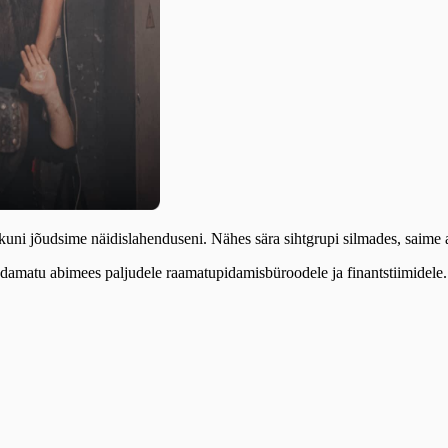
kuni jõudsime näidislahenduseni. Nähes sära sihtgrupi silmades, saime a
ndamatu abimees paljudele raamatupidamisbüroodele ja finantstiimidele.