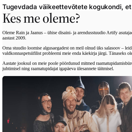
Tugevdada väikeettevõtete kogukondi, et 
Kes me oleme?
Oleme Rain ja Jaanus – ühise disaini- ja arendusstuudio Artify asutaj
aastast 2009.
Oma stuudio loomise algusaegadest on meil olnud üks salasoov – leid
valdkonnaspetsiifilist probleemi meie enda käekirja järgi. Tänaseks o
Aastate jooksul on meie poole pöördunud mitmed raamatupidamisbüroode
juhtimisel ning raamatupidajat igapäeva ülesannete täitmisel.