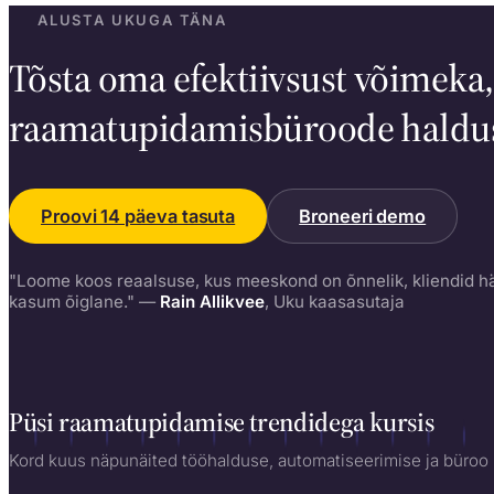
ALUSTA UKUGA TÄNA
Tõsta oma efektiivsust võimeka,
raamatupidamisbüroode haldus
Proovi 14 päeva tasuta
Broneeri demo
"Loome koos reaalsuse, kus meeskond on õnnelik, kliendid hä
kasum õiglane." —
Rain Allikvee
, Uku kaasasutaja
Püsi raamatupidamise trendidega kursis
Kord kuus näpunäited tööhalduse, automatiseerimise ja büroo