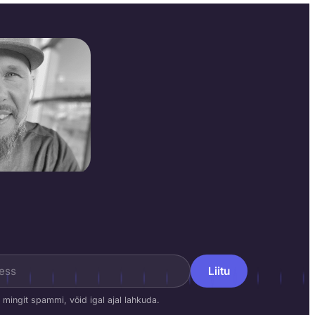
 aastast 2017
Liitu
 mingit spammi, võid igal ajal lahkuda.