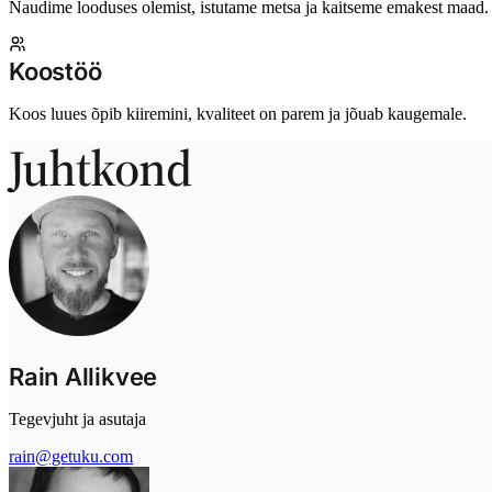
Naudime looduses olemist, istutame metsa ja kaitseme emakest maad.
Koostöö
Koos luues õpib kiiremini, kvaliteet on parem ja jõuab kaugemale.
Juhtkond
Rain Allikvee
Tegevjuht ja asutaja
rain@getuku.com