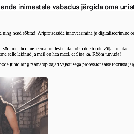
anda inimestele vabadus järgida oma unist
ad ning head sõbrad. Äriprotsesside innoveerimine ja digitaliseerimine 
a südamelähedane teema, millest enda unikaalne toode välja arendada. 
leme selle leidnud ja meil on hea meel, et Sina ka. Rõõm tutvuda!
 juhid ning raamatupidajad vajadusega professionaalse tööriista järgi,