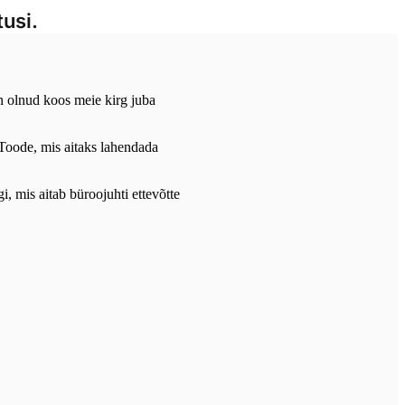
usi.
on olnud koos meie kirg juba
Toode, mis aitaks lahendada
 mis aitab büroojuhti ettevõtte