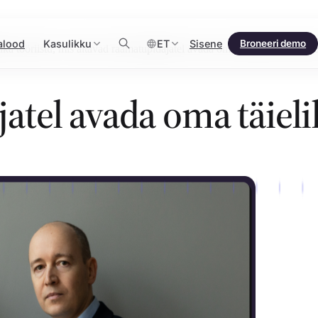
alood
Kasulikku
ET
Sisene
Broneeri demo
ka tööriistu, mis aitavad raamatupidajatel avada oma täielikku potentsia
atel avada oma täiel