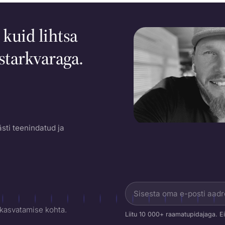
 kuid lihtsa
tarkvaraga.
sti teenindatud ja
Rain Allikvee
Kaasasutaja, ehitan Ukut
 kasvatamise kohta.
Liitu 10 000+ raamatupidajaga. Ei