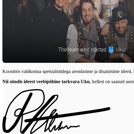
Koostöös valdkonna spetsialistidega arendasime ja disainisime ideed, 
Nii sündis ideest veebipõhine tarkvara Uku
, kellest on saanud ase