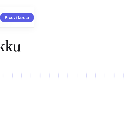
Proovi tasuta
ali.
ikku