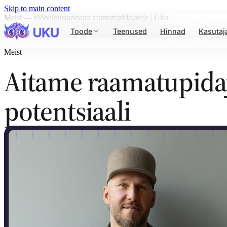
Skip to main content
Meist — tööhaldustarkvara raamatupidajatele | Uku
Toode
Teenused
Hinnad
Kasutaj
Meie missioon on luua kasutajasõbralikke produktiivsuse ja ärianalüüti
Meist
Aitame raamatupidaj
potentsiaali