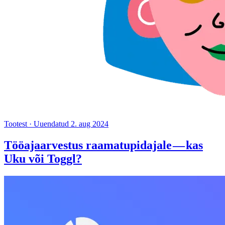
Tootest
·
Uuendatud 2. aug 2024
Tööajaarvestus raamatupidajale — kas
Uku või Toggl?