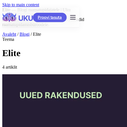
Skip to main content
Elite — Blogi raamatupidajatele | Uku
Proovi tasuta
Artiklid teemal "Elite" — praktilised juhendid
raamatupidamisbüroodele.
Avaleht
/
Blogi
/
Elite
Teema
Elite
4 artiklit