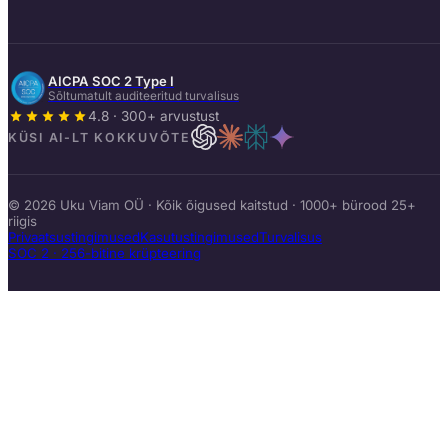
AICPA SOC 2 Type I
Sõltumatult auditeeritud turvalisus
4.8 · 300+ arvustust
KÜSI AI-LT KOKKUVÕTE
© 2026 Uku Viam OÜ · Kõik õigused kaitstud · 1000+ bürood 25+
riigis
Privaatsustingimused
Kasutustingimused
Turvalisus
SOC 2 · 256-bitine krüpteering