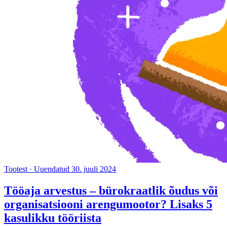
Tootest
·
Uuendatud 30. juuli 2024
Tööaja arvestus – bürokraatlik õudus või
organisatsiooni arengumootor? Lisaks 5
kasulikku tööriista