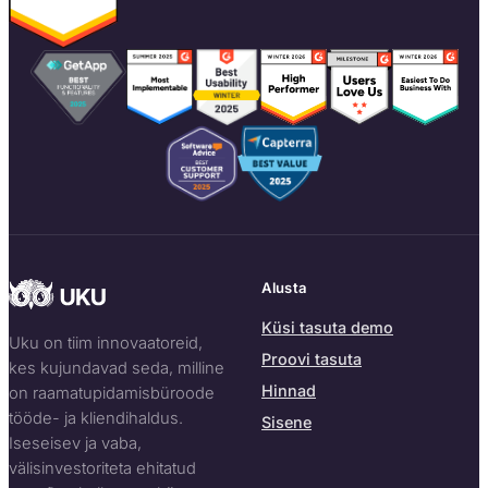
Alusta
Küsi tasuta demo
Uku on tiim innovaatoreid,
Proovi tasuta
kes kujundavad seda, milline
Hinnad
on raamatupidamisbüroode
tööde- ja kliendihaldus.
Sisene
Iseseisev ja vaba,
välisinvestoriteta ehitatud