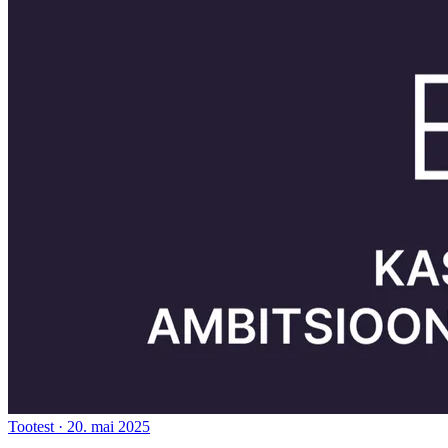
Tootest
·
20. mai 2025