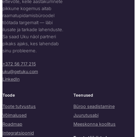
ettevõte, kelle aastakümnete
pikkune kogemus aitab
raamatupidamisbüroodel
töötada targemalt — läbi
ilusate ja tarkade lahenduste.
Sa saad Uku näol partneri
pikaks ajaks, kes lahendab
sinu probleeme.
+372 56 717 215
uku@getuku.com
LinkedIn
Toode
Teenused
Toote tutvustus
Büroo seadistamine
Võimalused
Juurutusabi
Roadmap
Meeskonna koolitus
Integratsioonid