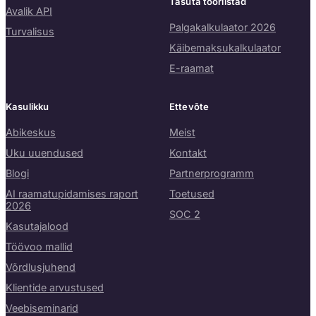
Tasuta tööriistad
Avalik API
Palgakalkulaator 2026
Turvalisus
Käibemaksukalkulaator
E-raamat
Kasulikku
Ettevõte
Abikeskus
Meist
Uku uuendused
Kontakt
Blogi
Partnerprogramm
AI raamatupidamises raport
Toetused
2026
SOC 2
Kasutajalood
Töövoo mallid
Võrdlusjuhend
Klientide arvustused
Veebiseminarid