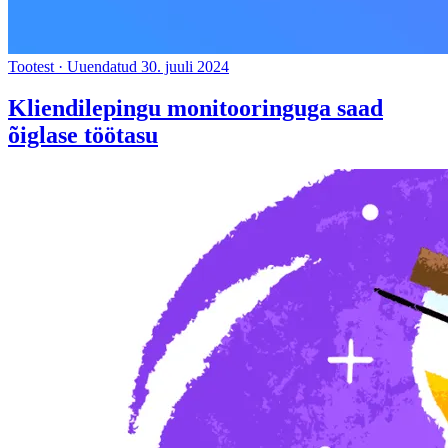
Tootest
·
Uuendatud 30. juuli 2024
Kliendilepingu monitooringuga saad
õiglase töötasu