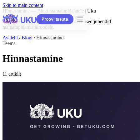
Skip to main content
Hinnastamine — Blogi raamatupidajatele | Uku
Proovi tasuta
Artiklid teemal "Hinnastamine" — praktilised juhendid
raamatupidamisbüroodele.
Avaleht
/
Blogi
/
Hinnastamine
Teema
Hinnastamine
11 artiklit