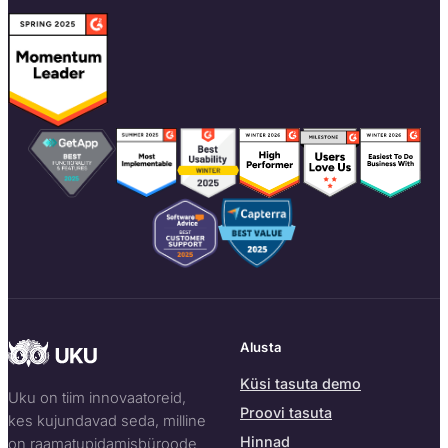
Alusta
Küsi tasuta demo
Uku on tiim innovaatoreid,
Proovi tasuta
kes kujundavad seda, milline
Hinnad
on raamatupidamisbüroode