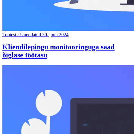
Tootest
·
Uuendatud 30. juuli 2024
Kliendilepingu monitooringuga saad
õiglase töötasu