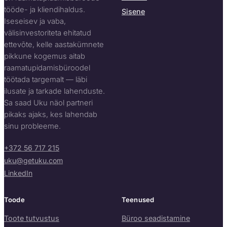
tööde- ja kliendihaldus.
Sisene
Iseseisev ja vaba,
välisinvestoriteta ehitatud
ettevõte, kelle aastakümnete
pikkune kogemus aitab
raamatupidamisbüroodel
töötada targemalt — läbi
ilusate ja tarkade lahenduste.
Sa saad Uku näol partneri
pikaks ajaks, kes lahendab
sinu probleeme.
+372 56 717 215
uku@getuku.com
LinkedIn
Toode
Teenused
Toote tutvustus
Büroo seadistamine