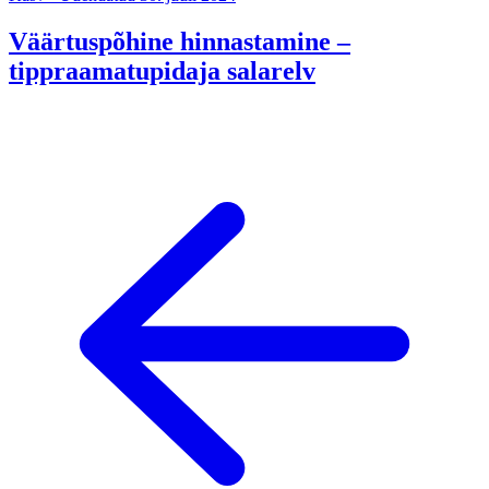
Väärtuspõhine hinnastamine –
tippraamatupidaja salarelv