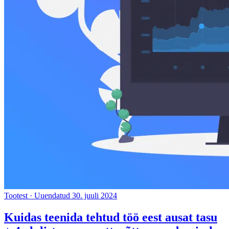
Tootest
·
Uuendatud 30. juuli 2024
Kuidas teenida tehtud töö eest ausat tasu