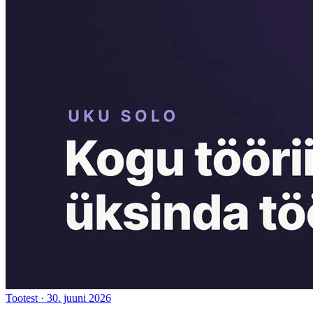
Tootest
·
30. juuni 2026