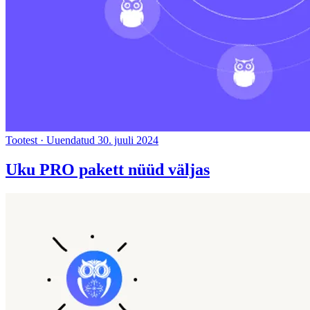
Tootest
·
Uuendatud 30. juuli 2024
Uku PRO pakett nüüd väljas