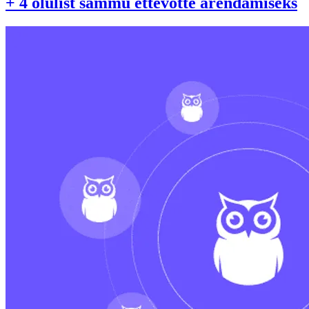
+ 4 olulist sammu ettevõtte arendamiseks