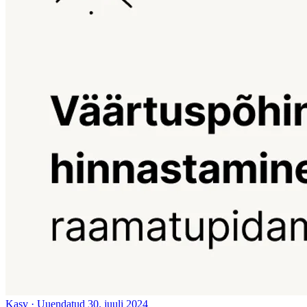
Kasv
·
Uuendatud 30. juuli 2024