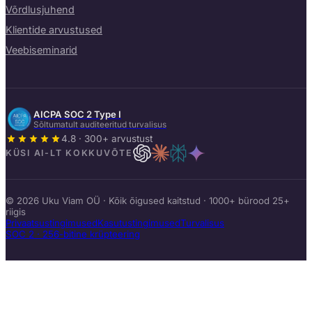
Võrdlusjuhend
Klientide arvustused
Veebiseminarid
AICPA SOC 2 Type I
Sõltumatult auditeeritud turvalisus
4.8 · 300+ arvustust
KÜSI AI-LT KOKKUVÕTE
© 2026 Uku Viam OÜ · Kõik õigused kaitstud · 1000+ bürood 25+
riigis
Privaatsustingimused
Kasutustingimused
Turvalisus
SOC 2 · 256-bitine krüpteering