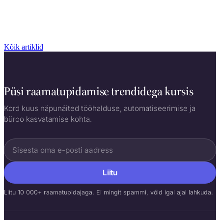
Kõik artiklid
Püsi raamatupidamise trendidega kursis
Kord kuus näpunäited tööhalduse, automatiseerimise ja
büroo kasvatamise kohta.
Liitu
Liitu 10 000+ raamatupidajaga. Ei mingit spammi, võid igal ajal lahkuda.