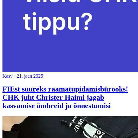
Kasv
·
21. jaan 2025
FIEst suureks raamatupidamisbürooks!
CHK juht Christer Haimi jagab
kasvamise ämbreid ja õnnestumisi